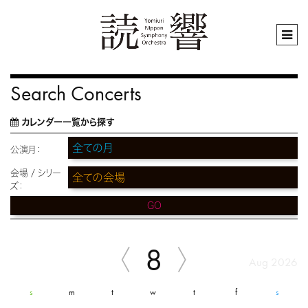
Search Concerts
カレンダー一覧から探す
公演月：
会場 / シリー
ズ：
GO
8
Aug 2026
s
m
t
w
t
f
s