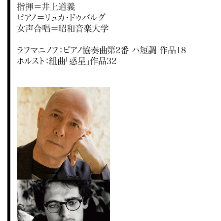
指揮＝井上道義
ピアノ＝リュカ・ドゥバルグ
女声合唱＝昭和音楽大学
ラフマニノフ：ピアノ協奏曲第2番 ハ短調 作品18
ホルスト：組曲「惑星」作品32