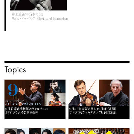
井上道義：©高木ゆりこ
リュカ・ドゥバルグ：©Bernard Bonnefon
Topics
9月 首席客演指揮者ヴァルチュハ
9月30日《大阪定期》、10月2日《定期》
3プログラム・5公演を指揮
ツァグロゼク×カプソン 7月20日発売