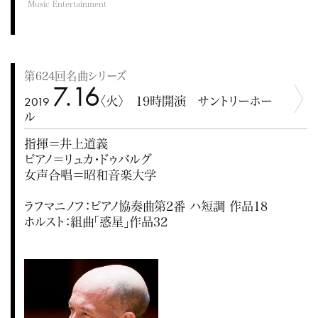
Music Entertainment
第624回名曲シリーズ
7.16
2019
〈火〉 19時開演 サントリーホー
ル
指揮＝井上道義
ピアノ＝リュカ・ドゥバルグ
女声合唱＝昭和音楽大学
ラフマニノフ：ピアノ協奏曲第2番 ハ短調 作品18
ホルスト：組曲「惑星」作品32