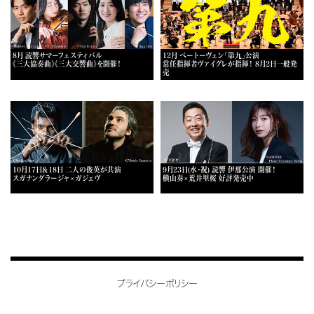
8月 読響サマーフェスティバル
12月 ベートーヴェン「第九」公演
《三大協奏曲》《三大交響曲》を開催！
常任指揮者ヴァイグレが指揮！ 8月2日一般発
売
10月17日＆18日 二人の俊英が共演
9月23日(水・祝) 読響 伊那公演 開催！
スガナンダラージャ×ガジェヴ
横山奏×荒井里桜 好評発売中
プライバシーポリシー