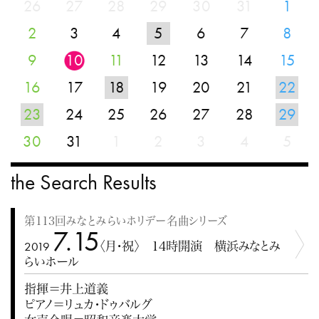
26
27
28
29
30
31
1
2
3
4
5
6
7
8
9
10
11
12
13
14
15
16
17
18
19
20
21
22
23
24
25
26
27
28
29
30
31
1
2
3
4
5
the Search Results
第113回みなとみらいホリデー名曲シリーズ
7.15
2019
〈月・祝〉 14時開演 横浜みなとみ
らいホール
指揮＝井上道義
ピアノ＝リュカ・ドゥバルグ