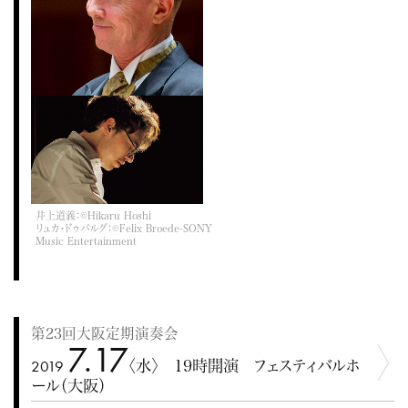
井上道義：©Hikaru Hoshi
リュカ・ドゥバルグ：©Felix Broede-SONY
Music Entertainment
第23回大阪定期演奏会
7.17
2019
〈水〉 19時開演 フェスティバルホ
ール（大阪）