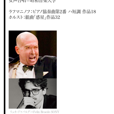
女声合唱＝昭和音楽大学
ラフマニノフ：ピアノ協奏曲第2番 ハ短調 作品18
ホルスト：組曲「惑星」作品32
リュカ・ドゥバルグ：©Felix Broede-SONY