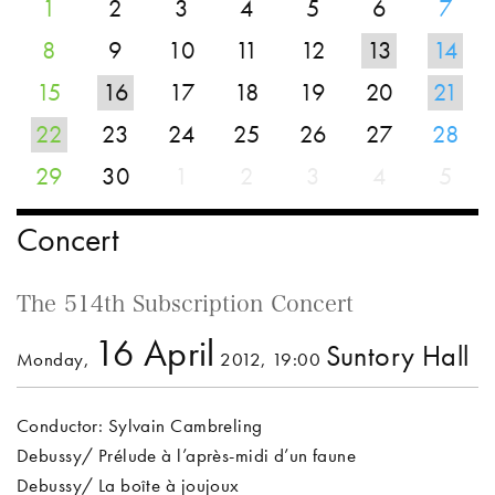
1
2
3
4
5
6
7
8
9
10
11
12
13
14
15
16
17
18
19
20
21
22
23
24
25
26
27
28
29
30
1
2
3
4
5
Concert
The 514th Subscription Concert
16 April
Suntory Hall
Monday,
2012, 19:00
Conductor: Sylvain Cambreling
Debussy/ Prélude à l’après-midi d’un faune
Debussy/ La boîte à joujoux