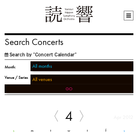
Search Concerts
Search by "Concert Calendar"
Month:
Venue / Series
GO
4
Apr 2012
s
m
t
w
t
f
s