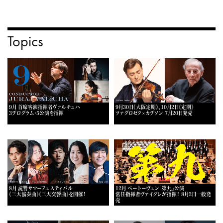
Topics
9月 首席客演指揮者ヴァルチュハ
9月30日《大阪定期》、10月2日《定期》
3プログラム・5公演を指揮
ツァグロゼク×カプソン 7月20日発売
8月 読響サマーフェスティバル
12月 ベートーヴェン「第九」公演
《三大協奏曲》《三大交響曲》を開催！
常任指揮者ヴァイグレが指揮！ 8月2日一般発
売