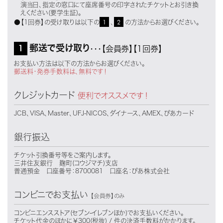
演当日、指定の窓口にて座席番号の印字されたチケットとお引き換
えください(要学生証)。
1
2
●【1回券】の受け取りは以下の
、
の方法からお選びください。
1
郵送で受け取り
・・・【会員券】【1回券】
お支払い方法は以下の方法からお選びください。
郵送料・発券手数料は、無料です！
クレジットカード
便利でオススメです！
JCB、VISA、Master、UFJ-NICOS、ダイナース、AMEX、ぴあカード
銀行振込
チケット引換番号等をご案内します。
三井住友銀行 麹町(コウジマチ)支店
普通預金 口座番号：8700081 口座名：ぴあ株式会社
コンビニでお支払い
【会員券】のみ
コンビニエンスストア(セブン-イレブンほか)でお支払いください。
チケット代金のほかに￥300(税抜) / 件の決済手数料がかかります。