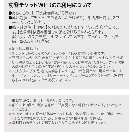
読響チケットWEBのご利用について
●あらかじめ、利用登録(無料)が必要です。
●座席選択してチケットをご購入いただけます(一部の携帯電話、スマ
ートフォンなどを除く)。
●購入確定後、【1回券】の引き取り方法は下記よりお選びいただけま
す。【会員券】は簡易書留での郵送受け取りのみとなります。
郵送受け取り(ご自宅) セブン-イレブン店舗 ファミリーマート店
舗 (2023年1月現在)
郵送料は無料です
チケット代金のほかにシステム利用料￥100(税抜) が必要です。
店舗での場合、払込票番号 / チケット引換番号をお伝えしますので、引き取
り有効期限までにレジもしくは店内端末にてお手続きください。チケット代金
のほかに発券手数料￥150(税抜) / 枚のお支払いが必要となります。
決済方法により、別途決済手数料のお支払いが必要となる場合がございま
す。セブン-イレブン、ファミリーマート支払いとイーコンテクスト決済は決済手
数料￥300(税抜) / 件が必要になります。
未就学児の入場は固くお断りいたします。
都合により曲目、出演者等が一部変更になる場合もございます。あらかじめご
了承ください。
公演を中止する場合以外はチケット料金の払い戻し、他の日時、別種のチケ
ットとの交換はいたしません(読響会員の「振替制度」を除く)。
営利目的のチケットの転売はいかなる場合でも固くお断りします。