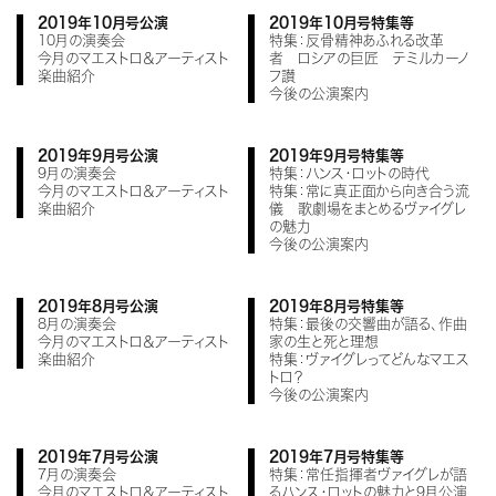
2019年10月号公演
2019年10月号特集等
10月の演奏会
特集：反骨精神あふれる改革
今月のマエストロ＆アーティスト
者 ロシアの巨匠 テミルカーノ
楽曲紹介
フ讃
今後の公演案内
2019年9月号公演
2019年9月号特集等
9月の演奏会
特集：ハンス・ロットの時代
今月のマエストロ＆アーティスト
特集：常に真正面から向き合う流
楽曲紹介
儀 歌劇場をまとめるヴァイグレ
の魅力
今後の公演案内
2019年8月号公演
2019年8月号特集等
8月の演奏会
特集：最後の交響曲が語る、作曲
今月のマエストロ＆アーティスト
家の生と死と理想
楽曲紹介
特集：ヴァイグレってどんなマエス
トロ？
今後の公演案内
2019年7月号公演
2019年7月号特集等
7月の演奏会
特集：常任指揮者ヴァイグレが語
今月のマエストロ＆アーティスト
るハンス・ロットの魅力と9月公演