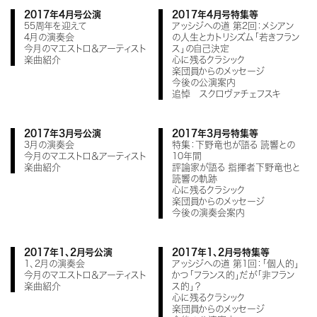
2017年4月号公演
2017年4月号特集等
55周年を迎えて
アッシジへの道 第2回：メシアン
4月の演奏会
の人生とカトリシズム「若きフラン
今月のマエストロ＆アーティスト
ス」の自己決定
楽曲紹介
心に残るクラシック
楽団員からのメッセージ
今後の公演案内
追悼 スクロヴァチェフスキ
2017年3月号公演
2017年3月号特集等
3月の演奏会
特集：下野竜也が語る 読響との
今月のマエストロ＆アーティスト
10年間
楽曲紹介
評論家が語る 指揮者下野竜也と
読響の軌跡
心に残るクラシック
楽団員からのメッセージ
今後の演奏会案内
2017年1、2月号公演
2017年1、2月号特集等
1、2月の演奏会
アッシジへの道 第1回：「個人的」
今月のマエストロ＆アーティスト
かつ「フランス的」だが「非フラン
楽曲紹介
ス的」？
心に残るクラシック
楽団員からのメッセージ