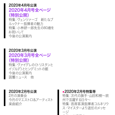
2020年4月号公演
2020年4月号全ページ
（特別公開）
特集：ヴェンツァーゴ 新たなブ
ルックナー指揮者の魅力
特集：小林研一郎先生の80歳を
お祝いして
今後の公演案内
2020年3月号公演
2020年3月号全ページ
（特別公開）
特集：ヴァイグレの〈トリスタンと
イゾルデ〉とヒンデミットの館
今後の公演案内
読響ニュース 他
2020年2月号公演
2020年2月号特集等
2月の演奏会
特集：次代の旗手・山田和樹～欧
今月のマエストロ＆アーティスト
州で活躍する日々～
楽曲紹介
特集：首席客演指揮者コルネリウ
ス・マイスターより退任のメッセ
ージ