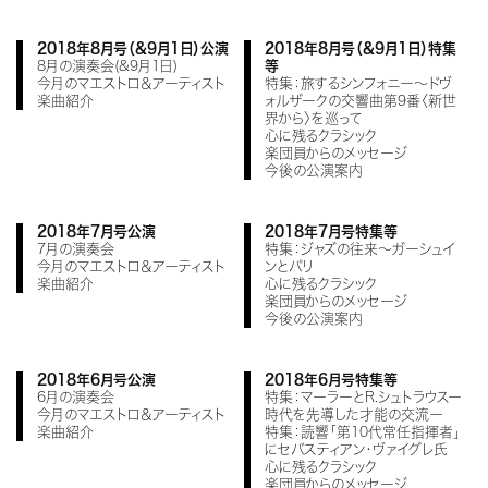
2018年8月号（&9月1日）公演
2018年8月号（&9月1日）特集
8月の演奏会(&9月1日)
等
今月のマエストロ＆アーティスト
特集：旅するシンフォニー～ドヴ
楽曲紹介
ォルザークの交響曲第9番〈新世
界から〉を巡って
心に残るクラシック
楽団員からのメッセージ
今後の公演案内
2018年7月号公演
2018年7月号特集等
7月の演奏会
特集：ジャズの往来～ガーシュイ
今月のマエストロ＆アーティスト
ンとパリ
楽曲紹介
心に残るクラシック
楽団員からのメッセージ
今後の公演案内
2018年6月号公演
2018年6月号特集等
6月の演奏会
特集：マーラーとR.シュトラウスー
今月のマエストロ＆アーティスト
時代を先導した才能の交流ー
楽曲紹介
特集：読響「第10代常任指揮者」
にセバスティアン・ヴァイグレ氏
心に残るクラシック
楽団員からのメッセージ