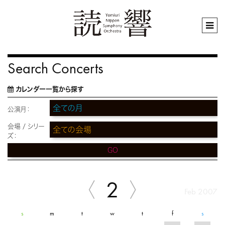
Search Concerts
カレンダー一覧から探す
公演月：
会場 / シリー
ズ：
GO
2
Feb 2007
s
m
t
w
t
f
s