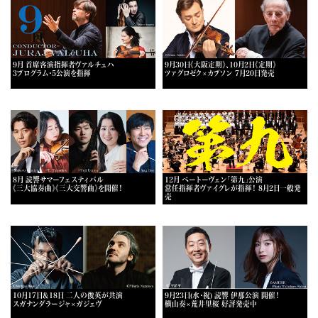
9月 首席客演指揮者ヴァルチュハ
9月30日《大阪定期》、10月2日《定期》
3プログラム・5公演を指揮
ツァグロゼク×カプソン 7月20日発売
8月 読響サマーフェスティバル
12月 ベートーヴェン「第九」公演
《三大協奏曲》《三大交響曲》を開催！
常任指揮者ヴァイグレが指揮！ 8月2日一般発
売
10月17日＆18日 二人の俊英が共演
9月23日(水・祝) 読響 伊那公演 開催！
スガナンダラージャ×ガジェヴ
横山奏×荒井里桜 好評発売中