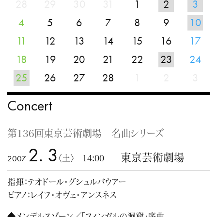
28
29
30
31
1
2
3
4
5
6
7
8
9
10
11
12
13
14
15
16
17
18
19
20
21
22
23
24
25
26
27
28
1
2
3
Concert
第136回東京芸術劇場 名曲シリーズ
2. 3
東京芸術劇場
2007
〈土〉 14:00
指揮：テオドール･グシュルバウアー
ピアノ：レイフ･オヴェ･アンスネス
◆メンデルスゾーン／「フィンガルの洞窟」序曲