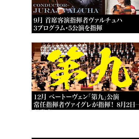
9月 首席客演指揮者ヴァルチュハ
3プログラム・5公演を指揮
12月 ベートーヴェン「第九」公演
常任指揮者ヴァイグレが指揮！ 8月2日
般発売