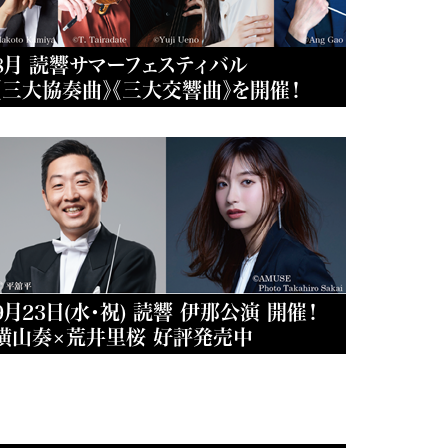
8月 読響サマーフェスティバル
《三大協奏曲》《三大交響曲》を開催！
9月23日(水・祝) 読響 伊那公演 開催！
横山奏×荒井里桜 好評発売中