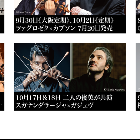
9月30日《大阪定期》、10月2日《定期》
ツァグロゼク×カプソン 7月20日発売
10月17日＆18日 二人の俊英が共演
一
スガナンダラージャ×ガジェヴ