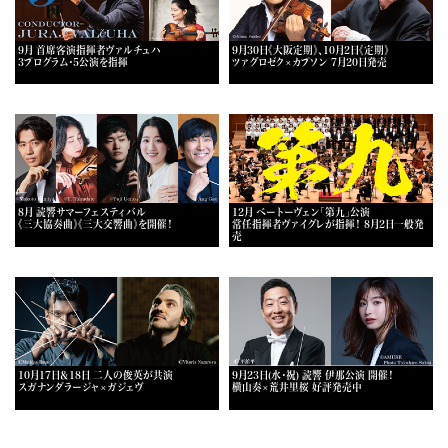
9月 首席客演指揮者ヴァルチュハ
9月30日《大阪定期》、10月2日《定期》
3プログラム・5公演を指揮
ツァグロゼク×カプソン 7月20日発売
8月 読響サマーフェスティバル
12月 ベートーヴェン「第九」公演
《三大協奏曲》《三大交響曲》を開催！
常任指揮者ヴァイグレが指揮！ 8月2日一般発
売
10月17日＆18日 二人の俊英が共演
9月23日(水・祝) 読響 伊那公演 開催！
スガナンダラージャ×ガジェヴ
横山奏×荒井里桜 好評発売中