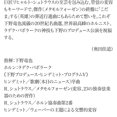
巨匠リヒャルト・シュトラウスの至芸を包み込む。管弦の変容
もキーワードで、傑作〈メタモルフォーゼン〉の終盤に「こだ
ま」する〈英雄〉の葬送行進曲にもあらためて想いを。これぞ
下野竜也流儀の20世紀名曲選。世界最高峰のホルニスト、
ラデク・バボラークの神技も下野のプロデュース公演を祝福
する。
（奥田佳道）
指揮：下野竜也
ホルン：ラデク・バボラーク
《下野プロデュース・ヒンデミット・プログラムV》
ヒンデミット／歌劇〈本日のニュース〉序曲
Ｒ．シュトラウス／メタモルフォーゼン(変容、23の独奏弦楽
器のための習作）
Ｒ．シュトラウス／ホルン協奏曲第2番
ヒンデミット／ウェーバーの主題による交響的変容