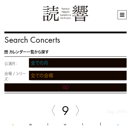
Search Concerts
カレンダー一覧から探す
公演月：
会場 / シリー
ズ：
GO
9
Sep 2010
s
m
t
w
t
f
s