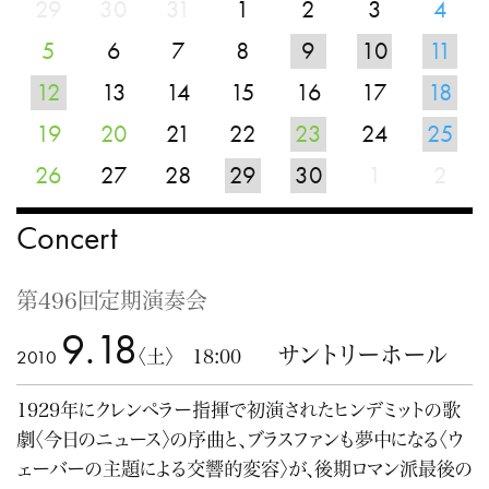
29
30
31
1
2
3
4
5
6
7
8
9
10
11
12
13
14
15
16
17
18
19
20
21
22
23
24
25
26
27
28
29
30
1
2
Concert
第496回定期演奏会
9.18
サントリーホール
2010
〈土〉 18:00
1929年にクレンペラー指揮で初演されたヒンデミットの歌
劇〈今日のニュース〉の序曲と、ブラスファンも夢中になる〈ウ
ェーバーの主題による交響的変容〉が、後期ロマン派最後の