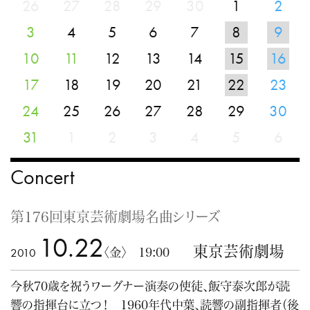
26
27
28
29
30
1
2
3
4
5
6
7
8
9
10
11
12
13
14
15
16
17
18
19
20
21
22
23
24
25
26
27
28
29
30
31
1
2
3
4
5
6
Concert
第176回東京芸術劇場名曲シリーズ
10.22
東京芸術劇場
2010
〈金〉 19:00
今秋70歳を祝うワーグナー演奏の使徒、飯守泰次郎が読
響の指揮台に立つ！ 1960年代中葉、読響の副指揮者（後