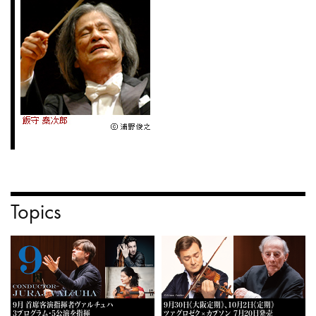
Topics
9月 首席客演指揮者ヴァルチュハ
9月30日《大阪定期》、10月2日《定期》
3プログラム・5公演を指揮
ツァグロゼク×カプソン 7月20日発売