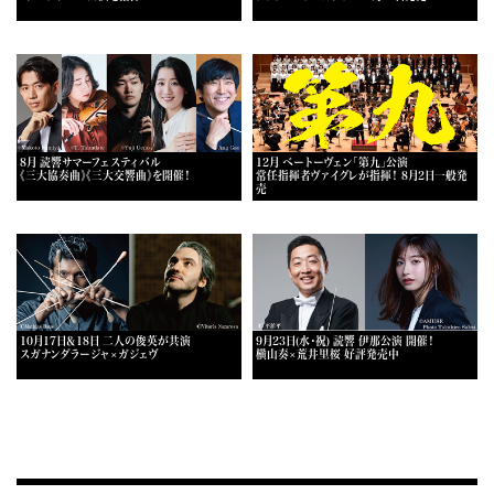
8月 読響サマーフェスティバル
12月 ベートーヴェン「第九」公演
《三大協奏曲》《三大交響曲》を開催！
常任指揮者ヴァイグレが指揮！ 8月2日一般発
売
10月17日＆18日 二人の俊英が共演
9月23日(水・祝) 読響 伊那公演 開催！
スガナンダラージャ×ガジェヴ
横山奏×荒井里桜 好評発売中