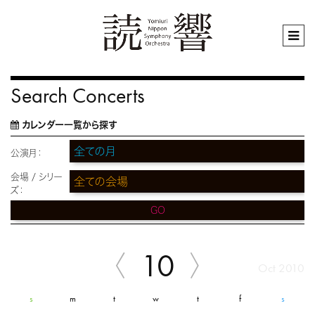
Search Concerts
カレンダー一覧から探す
公演月：
会場 / シリー
ズ：
GO
10
Oct 2010
s
m
t
w
t
f
s