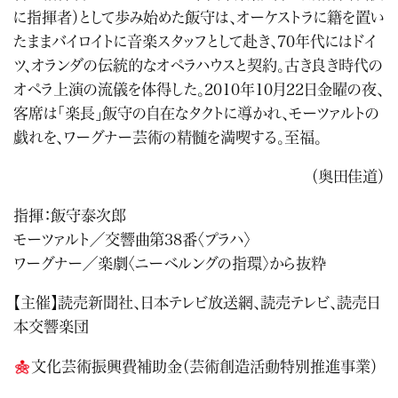
に指揮者）として歩み始めた飯守は、オーケストラに籍を置い
たままバイロイトに音楽スタッフとして赴き、70年代にはドイ
ツ、オランダの伝統的なオペラハウスと契約。古き良き時代の
オペラ上演の流儀を体得した。2010年10月22日金曜の夜、
客席は「楽長」飯守の自在なタクトに導かれ、モーツァルトの
戯れを、ワーグナー芸術の精髄を満喫する。至福。
（奥田佳道）
指揮：飯守泰次郎
モーツァルト／交響曲第38番〈プラハ〉
ワーグナー／楽劇〈ニーベルングの指環〉から抜粋
【主催】読売新聞社、日本テレビ放送網、読売テレビ、読売日
本交響楽団
文化芸術振興費補助金（芸術創造活動特別推進事業）