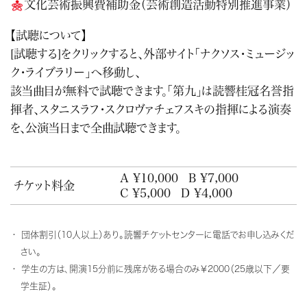
文化芸術振興費補助金（芸術創造活動特別推進事業）
【試聴について】
[試聴する]をクリックすると、外部サイト「
ナクソス・ミュージッ
ク・ライブラリー
」へ移動し、
該当曲目が無料で試聴できます。「第九」は読響桂冠名誉指
揮者、スタニスラフ・スクロヴァチェフスキの指揮による演奏
を、公演当日まで全曲試聴できます。
A ¥10,000
B ¥7,000
チケット料金
C ¥5,000
D ¥4,000
団体割引（10人以上）あり。読響チケットセンターに電話でお申し込みくだ
さい。
学生の方は、開演15分前に残席がある場合のみ￥2000（25歳以下／要
学生証）。