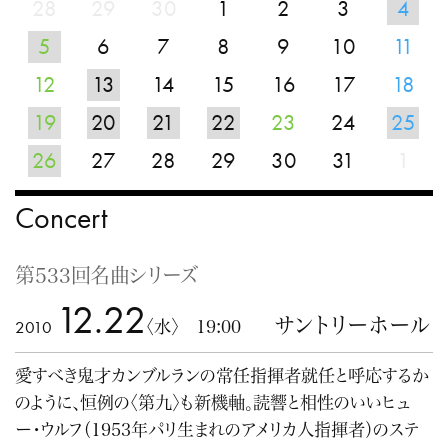
28
29
30
1
2
3
4
5
6
7
8
9
10
11
12
13
14
15
16
17
18
19
20
21
22
23
24
25
26
27
28
29
30
31
1
Concert
第533回名曲シリーズ
12.22
サントリーホール
2010
〈水〉 19:00
愛すべき鬼才カンブルランの常任指揮者就任と呼応するか
のように、恒例の〈第九〉も新機軸。読響と相性のいいヒュ
ー・ウルフ（1953年パリ生まれのアメリカ人指揮者）のステ