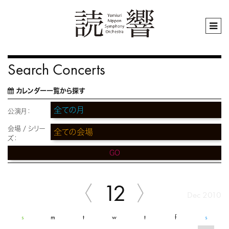
Search Concerts
カレンダー一覧から探す
公演月：
会場 / シリー
ズ：
GO
12
Dec 2010
s
m
t
w
t
f
s