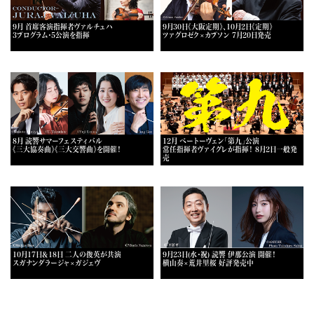
9月 首席客演指揮者ヴァルチュハ
9月30日《大阪定期》、10月2日《定期》
3プログラム・5公演を指揮
ツァグロゼク×カプソン 7月20日発売
8月 読響サマーフェスティバル
12月 ベートーヴェン「第九」公演
《三大協奏曲》《三大交響曲》を開催！
常任指揮者ヴァイグレが指揮！ 8月2日一般発
売
10月17日＆18日 二人の俊英が共演
9月23日(水・祝) 読響 伊那公演 開催！
スガナンダラージャ×ガジェヴ
横山奏×荒井里桜 好評発売中