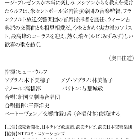
ージ・プレゼンスが本当に楽しみ。メシアンからも教えを受け
たウルフは、米セントポール室内管弦楽団の音楽監督、フラ
ンクフルト放送交響楽団の首席指揮者を歴任。ウィーン古
典派の交響曲とも相思相愛だ。今をときめく実力派のソリス
ト、最高峰のコーラスを迎え、熱く、瑞々（ルビ：みずみず）しい
歓喜の歌を紡ぐ。
（奥田佳道）
指揮：ヒュー・ウルフ
ソプラノ：木下美穂子 メゾ・ソプラノ：林美智子
テノール：高橋淳 バリトン：与那城敬
合唱：新国立劇場合唱団
合唱指揮：三澤洋史
ベートーヴェン／交響曲第9番 〈合唱付き〉
[試聴する]
【主催】読売新聞社、日本テレビ放送網、読売テレビ、読売日本交響楽団
【協賛】NTTコミュニケーションズ