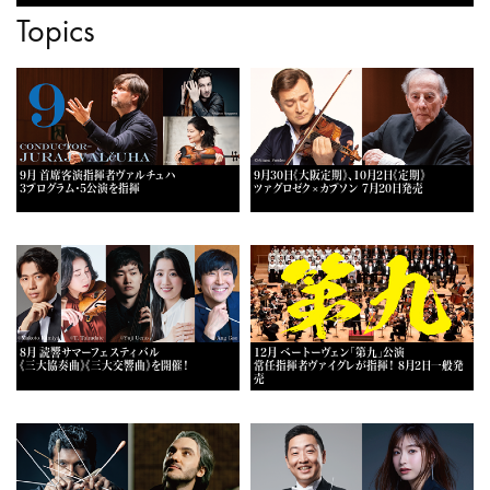
Topics
9月 首席客演指揮者ヴァルチュハ
9月30日《大阪定期》、10月2日《定期》
3プログラム・5公演を指揮
ツァグロゼク×カプソン 7月20日発売
8月 読響サマーフェスティバル
12月 ベートーヴェン「第九」公演
《三大協奏曲》《三大交響曲》を開催！
常任指揮者ヴァイグレが指揮！ 8月2日一般発
売