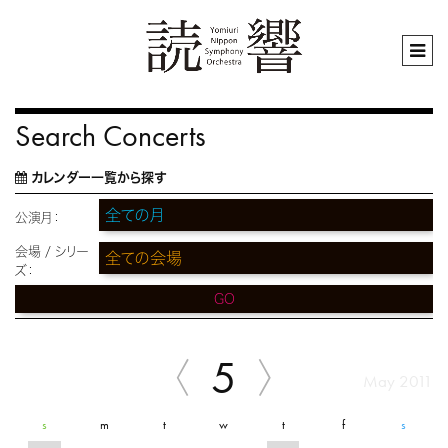
Search Concerts
カレンダー一覧から探す
公演月：
会場 / シリー
ズ：
GO
5
May 2011
s
m
t
w
t
f
s