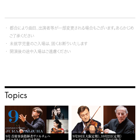
都合により曲目、出演者等が一部変更される場合もございます。あらかじめ
ご了承ください
未就学児童のご入場は、固くお断りいたします
開演後の途中入場はご遠慮ください
Topics
9月 首席客演指揮者ヴァルチュハ
9月30日《大阪定期》、10月2日《定期》