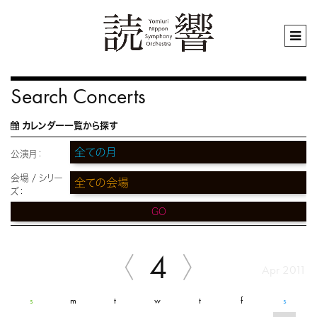
Search Concerts
カレンダー一覧から探す
公演月：
会場 / シリー
ズ：
GO
4
Apr 2011
s
m
t
w
t
f
s