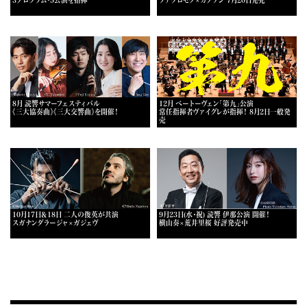
3プログラム・5公演を指揮
ツァグロゼク×カプソン 7月20日発売
8月 読響サマーフェスティバル
12月 ベートーヴェン「第九」公演
《三大協奏曲》《三大交響曲》を開催！
常任指揮者ヴァイグレが指揮！ 8月2日一般発
売
10月17日＆18日 二人の俊英が共演
9月23日(水・祝) 読響 伊那公演 開催！
スガナンダラージャ×ガジェヴ
横山奏×荒井里桜 好評発売中