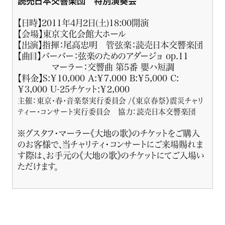
読売日本交響楽団 特別演奏会
【日時】2011年4月2日(土)18:00開演
【会場】東京文化会館大ホール
【出演】指揮：尾高忠明 管弦楽：読売日本交響楽団
【曲目】バーバー：弦楽のためのアダージョ op.11
マーラー：交響曲 第5番 嬰ハ短調
【料金】S:￥10,000 A:￥7,000 B:￥5,000 C:
￥3,000 U-25チケット:￥2,000
主催：東京･春･音楽祭実行委員会 /《東京春祭》震災チャリ
ティー･コンサート実行委員会 協力：読売日本交響楽団
※グスタフ･マーラー《大地の歌》のチケットをご購入
のお客様で、当チャリティ･コンサートにご来場賜れま
す際は、お手元の《大地の歌》のチケットにてご入場い
ただけます。