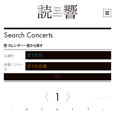
Search Concerts
カレンダー一覧から探す
公演月：
会場 / シリー
ズ：
GO
1
Jan 2014
s
m
t
w
t
f
s