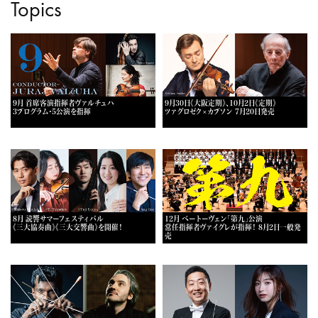
Topics
9月 首席客演指揮者ヴァルチュハ
9月30日《大阪定期》、10月2日《定期》
3プログラム・5公演を指揮
ツァグロゼク×カプソン 7月20日発売
8月 読響サマーフェスティバル
12月 ベートーヴェン「第九」公演
《三大協奏曲》《三大交響曲》を開催！
常任指揮者ヴァイグレが指揮！ 8月2日一般発
売