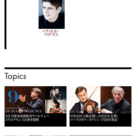
Topics
9月 首席客演指揮者ヴァルチュハ
9月30日《大阪定期》、10月2日《定期》
3プログラム・5公演を指揮
ツァグロゼク×カプソン 7月20日発売