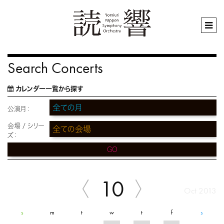
Search Concerts
カレンダー一覧から探す
公演月：
会場 / シリー
ズ：
GO
10
Oct 2013
s
m
t
w
t
f
s