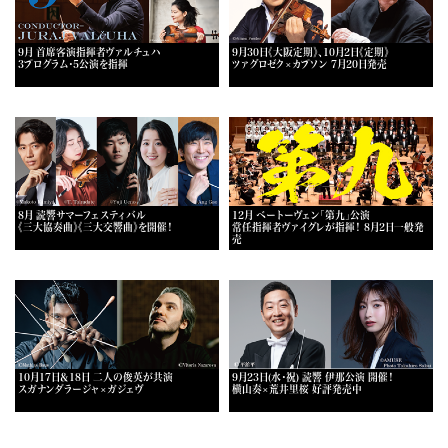
9月 首席客演指揮者ヴァルチュハ
9月30日《大阪定期》、10月2日《定期》
3プログラム・5公演を指揮
ツァグロゼク×カプソン 7月20日発売
8月 読響サマーフェスティバル
12月 ベートーヴェン「第九」公演
《三大協奏曲》《三大交響曲》を開催！
常任指揮者ヴァイグレが指揮！ 8月2日一般発
売
10月17日＆18日 二人の俊英が共演
9月23日(水・祝) 読響 伊那公演 開催！
スガナンダラージャ×ガジェヴ
横山奏×荒井里桜 好評発売中