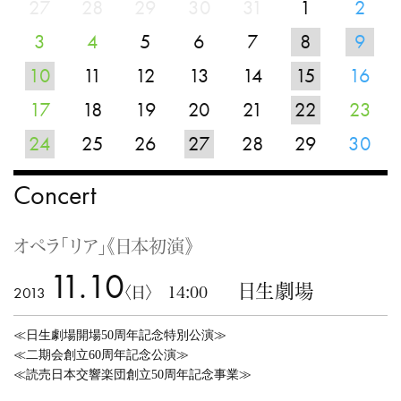
27
28
29
30
31
1
2
3
4
5
6
7
8
9
10
11
12
13
14
15
16
17
18
19
20
21
22
23
24
25
26
27
28
29
30
Concert
オペラ「リア」《日本初演》
11.10
日生劇場
2013
〈日〉 14:00
≪日生劇場開場50周年記念特別公演≫
≪二期会創立60周年記念公演≫
≪読売日本交響楽団創立50周年記念事業≫