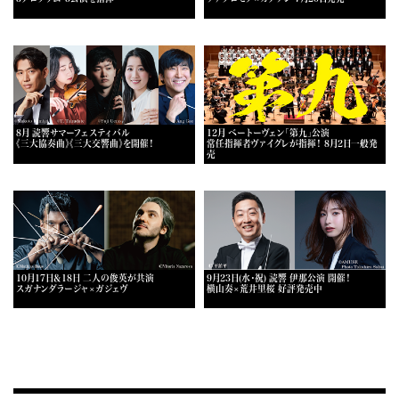
8月 読響サマーフェスティバル
12月 ベートーヴェン「第九」公演
《三大協奏曲》《三大交響曲》を開催！
常任指揮者ヴァイグレが指揮！ 8月2日一般発
売
10月17日＆18日 二人の俊英が共演
9月23日(水・祝) 読響 伊那公演 開催！
スガナンダラージャ×ガジェヴ
横山奏×荒井里桜 好評発売中