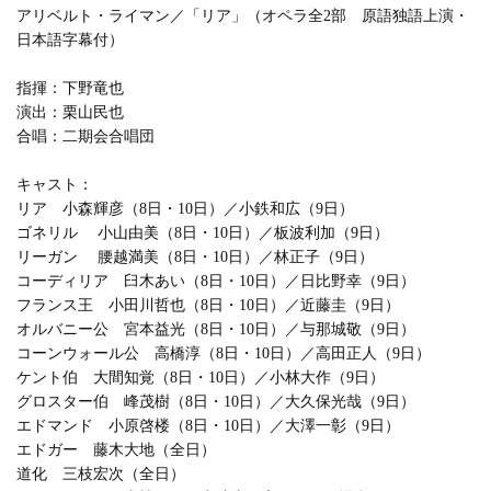
アリベルト・ライマン／「リア」（オペラ全2部 原語独語上演・
日本語字幕付）
指揮：下野竜也
演出：栗山民也
合唱：二期会合唱団
キャスト：
リア 小森輝彦（8日・10日）／小鉄和広（9日）
ゴネリル 小山由美（8日・10日）／板波利加（9日）
リーガン 腰越満美（8日・10日）／林正子（9日）
コーディリア 臼木あい（8日・10日）／日比野幸（9日）
フランス王 小田川哲也（8日・10日）／近藤圭（9日）
オルバニー公 宮本益光（8日・10日）／与那城敬（9日）
コーンウォール公 高橋淳（8日・10日）／高田正人（9日）
ケント伯 大間知覚（8日・10日）／小林大作（9日）
グロスター伯 峰茂樹（8日・10日）／大久保光哉（9日）
エドマンド 小原啓楼（8日・10日）／大澤一彰（9日）
エドガー 藤木大地（全日）
道化 三枝宏次（全日）