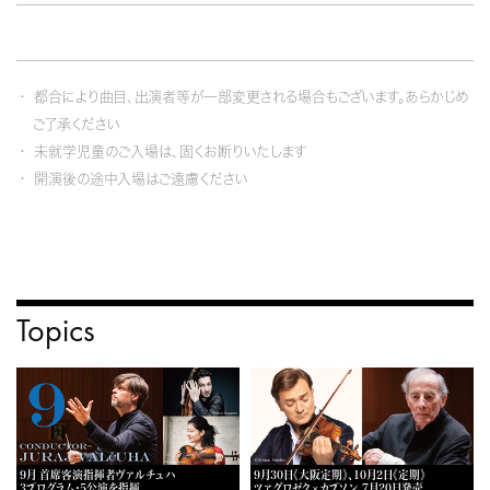
都合により曲目、出演者等が一部変更される場合もございます。あらかじめ
ご了承ください
未就学児童のご入場は、固くお断りいたします
開演後の途中入場はご遠慮ください
Topics
9月 首席客演指揮者ヴァルチュハ
9月30日《大阪定期》、10月2日《定期》
3プログラム・5公演を指揮
ツァグロゼク×カプソン 7月20日発売