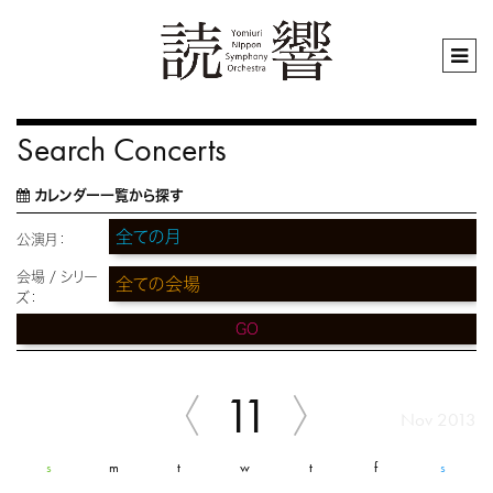
Search Concerts
カレンダー一覧から探す
公演月：
会場 / シリー
ズ：
GO
11
Nov 2013
s
m
t
w
t
f
s