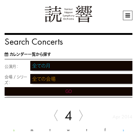
Search Concerts
カレンダー一覧から探す
公演月：
会場 / シリー
ズ：
GO
4
Apr 2014
s
m
t
w
t
f
s