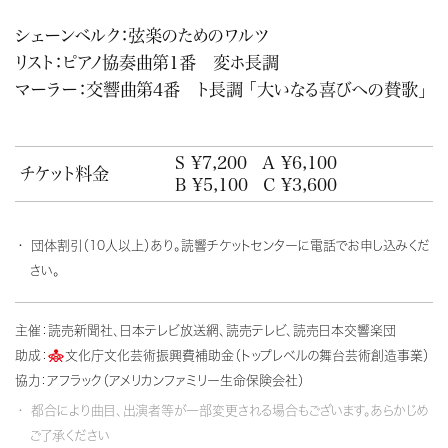
シェーンベルク：弦楽のためのワルツ
リスト：ピアノ協奏曲第1番 変ホ長調
マーラー：交響曲第4番 ト長調 「大いなる喜びへの賛歌」
S ¥7,200
A ¥6,100
チケット料金
B ¥5,100
C ¥3,600
団体割引（10人以上）あり。読響チケットセンターに電話でお申し込みくだ
さい。
主催：読売新聞社、日本テレビ放送網、読売テレビ、読売日本交響楽団
助成：
文化庁文化芸術振興費補助金（トップレベルの舞台芸術創造事業）
協力：アフラック（アメリカンファミリー生命保険会社）
都合により曲目、出演者等が一部変更される場合もございます。あらかじめ
ご了承ください