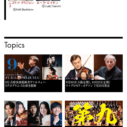
Topics
9月 首席客演指揮者ヴァルチュハ
9月30日《大阪定期》、10月2日《定期》
3プログラム・5公演を指揮
ツァグロゼク×カプソン 7月20日発売