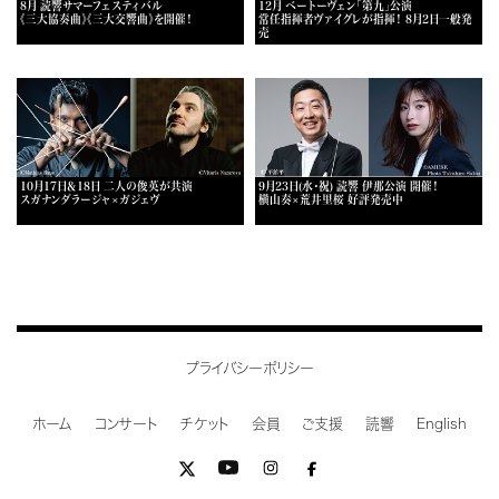
8月 読響サマーフェスティバル
12月 ベートーヴェン「第九」公演
《三大協奏曲》《三大交響曲》を開催！
常任指揮者ヴァイグレが指揮！ 8月2日一般発
売
10月17日＆18日 二人の俊英が共演
9月23日(水・祝) 読響 伊那公演 開催！
スガナンダラージャ×ガジェヴ
横山奏×荒井里桜 好評発売中
プライバシーポリシー
ホーム
コンサート
チケット
会員
ご支援
読響
English