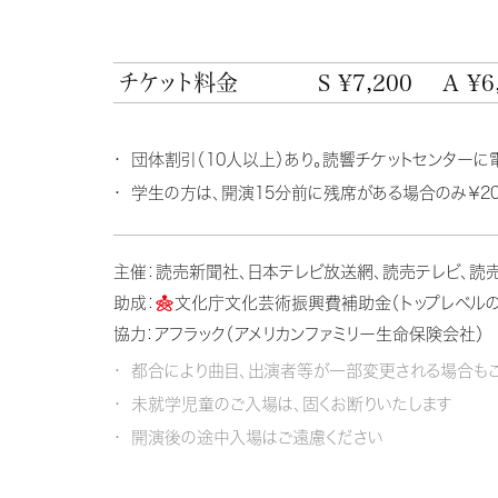
チケット料金
S ¥7,200
A ¥6
団体割引（10人以上）あり。読響チケットセンターに
学生の方は、開演15分前に残席がある場合のみ￥20
主催：読売新聞社、日本テレビ放送網、読売テレビ、読
助成：
文化庁文化芸術振興費補助金（トップレベル
協力：アフラック（アメリカンファミリー生命保険会社）
都合により曲目、出演者等が一部変更される場合もご
未就学児童のご入場は、固くお断りいたします
開演後の途中入場はご遠慮ください