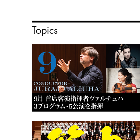
Topics
9月 首席客演指揮者ヴァルチュハ
3プログラム・5公演を指揮