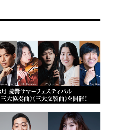
8月 読響サマーフェスティバル
《三大協奏曲》《三大交響曲》を開催！