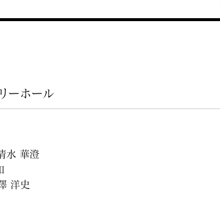
リーホール
清水 華澄
和
澤 洋史