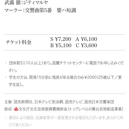
武満 徹：ジティマルヤ
マーラー：交響曲第5番 嬰ハ短調
S ¥7,200
A ¥6,100
チケット料金
B ¥5,100
C ¥3,600
団体割引（10人以上）あり。読響チケットセンターに電話でお申し込みくだ
さい。
学生の方は、開演15分前に残席がある場合のみ￥2000（25歳以下／要
学生証）。
主催：読売新聞社、日本テレビ放送網、読売テレビ、読売日本交響楽団
助成：
文化庁文化芸術振興費補助金（トップレベルの舞台芸術創造事業）
都合により曲目、出演者等が一部変更される場合もございます。あらかじめ
ご了承ください