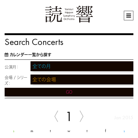
Search Concerts
カレンダー一覧から探す
公演月：
会場 / シリー
ズ：
GO
1
Jan 2015
s
m
t
w
t
f
s