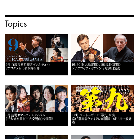
Topics
9月 首席客演指揮者ヴァルチュハ
9月30日《大阪定期》、10月2日《定期》
3プログラム・5公演を指揮
ツァグロゼク×カプソン 7月20日発売
8月 読響サマーフェスティバル
12月 ベートーヴェン「第九」公演
《三大協奏曲》《三大交響曲》を開催！
常任指揮者ヴァイグレが指揮！ 8月2日一般発
売