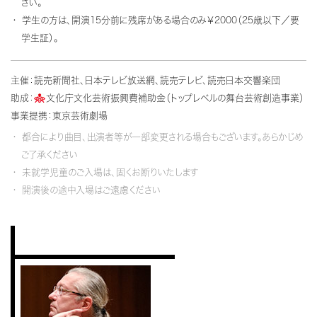
さい。
学生の方は、開演15分前に残席がある場合のみ￥2000（25歳以下／要
学生証）。
主催：読売新聞社、日本テレビ放送網、読売テレビ、読売日本交響楽団
助成：
文化庁文化芸術振興費補助金（トップレベルの舞台芸術創造事業）
事業提携：東京芸術劇場
都合により曲目、出演者等が一部変更される場合もございます。あらかじめ
ご了承ください
未就学児童のご入場は、固くお断りいたします
開演後の途中入場はご遠慮ください