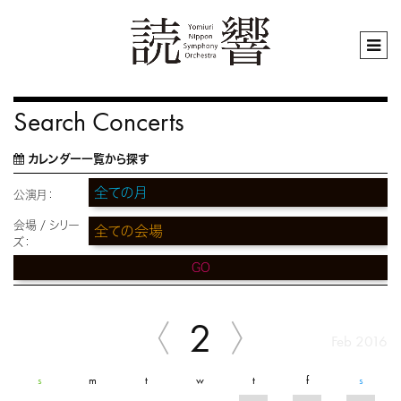
Search Concerts
カレンダー一覧から探す
公演月：
会場 / シリー
ズ：
GO
2
Feb 2016
s
m
t
w
t
f
s