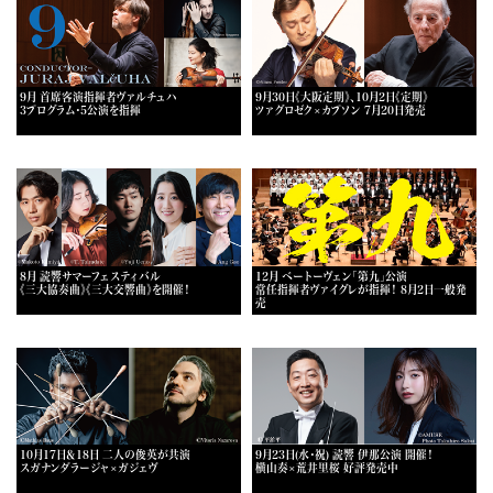
9月 首席客演指揮者ヴァルチュハ
9月30日《大阪定期》、10月2日《定期》
3プログラム・5公演を指揮
ツァグロゼク×カプソン 7月20日発売
8月 読響サマーフェスティバル
12月 ベートーヴェン「第九」公演
《三大協奏曲》《三大交響曲》を開催！
常任指揮者ヴァイグレが指揮！ 8月2日一般発
売
10月17日＆18日 二人の俊英が共演
9月23日(水・祝) 読響 伊那公演 開催！
スガナンダラージャ×ガジェヴ
横山奏×荒井里桜 好評発売中