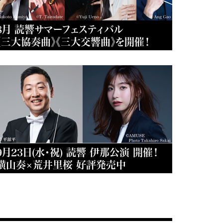
8月 読響サマーフェスティバル
《三大協奏曲》《三大交響曲》を開催！
9月23日(水・祝) 読響 伊那公演 開催！
横山奏×荒井里桜 好評発売中