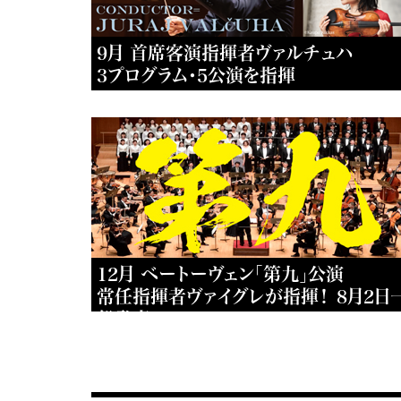
9月 首席客演指揮者ヴァルチュハ
3プログラム・5公演を指揮
12月 ベートーヴェン「第九」公演
常任指揮者ヴァイグレが指揮！ 8月2日
般発売