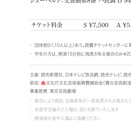
シューベルト：交響曲第8番 ハ長調 D 944
チケット料金
S ¥7,500
A ¥5
団体割引（10人以上）あり。読響チケットセンターに
学生の方は、開演15分前に残席がある場合のみ￥20
主催：読売新聞社、日本テレビ放送網、読売テレビ、読
助成：
文化庁文化芸術振興費補助金（舞台芸術創造
事業提携：東京芸術劇場
都合により曲目、出演者等が一部変更される場合もご
未就学児童のご入場は、固くお断りいたします
開演後の途中入場はご遠慮ください