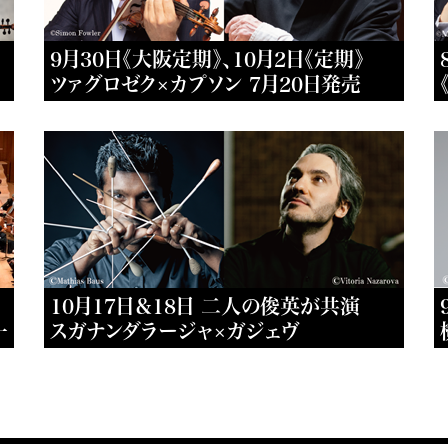
9月30日《大阪定期》、10月2日《定期》
ツァグロゼク×カプソン 7月20日発売
10月17日＆18日 二人の俊英が共演
一
スガナンダラージャ×ガジェヴ