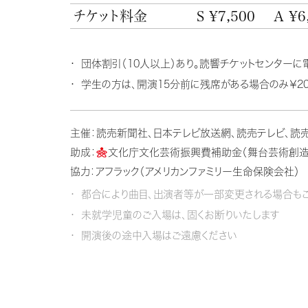
チケット料金
S ¥7,500
A ¥6
団体割引（10人以上）あり。読響チケットセンターに
学生の方は、開演15分前に残席がある場合のみ￥20
主催：読売新聞社、日本テレビ放送網、読売テレビ、読
助成：
文化庁文化芸術振興費補助金（舞台芸術創造
協力：アフラック（アメリカンファミリー生命保険会社）
都合により曲目、出演者等が一部変更される場合もご
未就学児童のご入場は、固くお断りいたします
開演後の途中入場はご遠慮ください