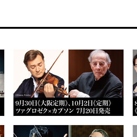
9月30日《大阪定期》、10月2日《定期》
ツァグロゼク×カプソン 7月20日発売