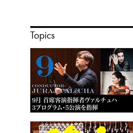
Topics
9月 首席客演指揮者ヴァルチュハ
3プログラム・5公演を指揮