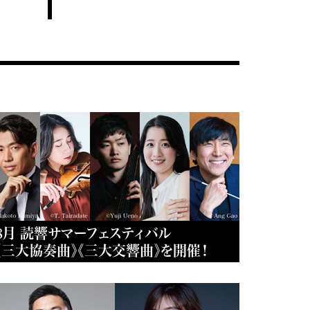
8月 読響サマーフェスティバル
《三大協奏曲》《三大交響曲》を開催！