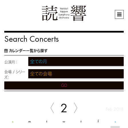
Search Concerts
カレンダー一覧から探す
公演月：
会場 / シリー
ズ：
GO
2
Feb 2018
s
m
t
w
t
f
s