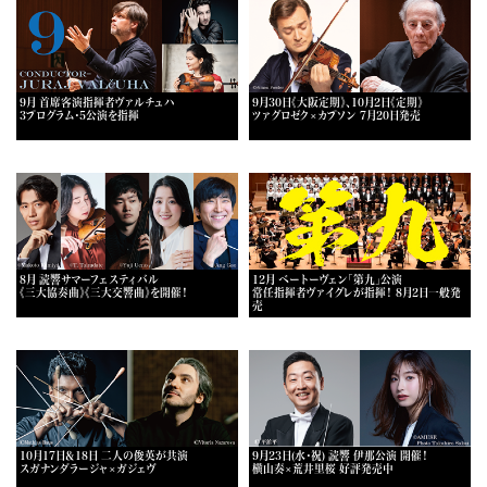
9月 首席客演指揮者ヴァルチュハ
9月30日《大阪定期》、10月2日《定期》
3プログラム・5公演を指揮
ツァグロゼク×カプソン 7月20日発売
8月 読響サマーフェスティバル
12月 ベートーヴェン「第九」公演
《三大協奏曲》《三大交響曲》を開催！
常任指揮者ヴァイグレが指揮！ 8月2日一般発
売
10月17日＆18日 二人の俊英が共演
9月23日(水・祝) 読響 伊那公演 開催！
スガナンダラージャ×ガジェヴ
横山奏×荒井里桜 好評発売中