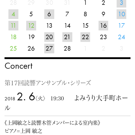
28
29
30
31
1
2
3
4
5
6
7
8
9
10
11
12
13
14
15
16
17
18
19
20
21
22
23
24
25
26
27
28
1
2
3
Concert
第17回読響アンサンブル・シリーズ
2. 6
よみうり大手町ホー
2018
〈火〉 19:30
ル
《上岡敏之と読響木管メンバーによる室内楽》
ピアノ=上岡 敏之