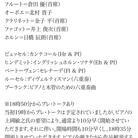
フルート＝倉田 優（首席）
オーボエ＝北村 貴子
クラリネット＝金子 平（首席）
ファゴット＝井上 俊次（首席）
ホルン＝日橋 辰朗（首席）
ビュッセル：カンテコール（Hr & Pf）
ヒンデミット：イングリッシュホルン・ソナタ（Eh & Pf）
ベートーヴェン：セレナーデ（Fl & Pf）
ルーセル：ディヴェルティスマン（六重奏）
プーランク：ピアノと木管のための六重奏曲
※18時50分からプレ・トークあり
当初19時からプレ･トークは予定されていましたが、ピアノの
上岡敏之氏の要望により、通常より10分早く開始させてい
ただきます。それに伴い、開場時間も10分早くし、18時35分
開場とさせていただきます。ピアノを弾きながら作品解説する