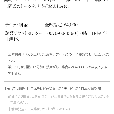
上岡氏のトークを、どうぞお楽しみに。
チケット料金
全席指定 ¥4,000
読響チケットセンター
0570-00-4390
（10時－18時・年
中無休）
団体割引（10人以上）あり。読響チケットセンターに電話でお申し込みくだ
さい。
学生の方は、開演15分前に残席がある場合のみ￥2000（25歳以下／要
学生証）。
主催：読売新聞社、日本テレビ放送網、読売テレビ、読売日本交響楽団
都合により曲目、出演者等が一部変更される場合もございます。あらかじめ
ご了承ください
未就学児童のご入場は、固くお断りいたします