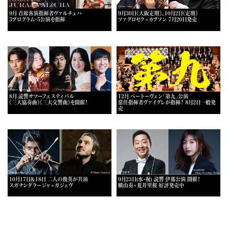
9月 首席客演指揮者ヴァルチュハ
9月30日《大阪定期》、10月2日《定期》
3プログラム・5公演を指揮
ツァグロゼク×カプソン 7月20日発売
8月 読響サマーフェスティバル
12月 ベートーヴェン「第九」公演
《三大協奏曲》《三大交響曲》を開催！
常任指揮者ヴァイグレが指揮！ 8月2日一般発
売
10月17日＆18日 二人の俊英が共演
9月23日(水・祝) 読響 伊那公演 開催！
スガナンダラージャ×ガジェヴ
横山奏×荒井里桜 好評発売中