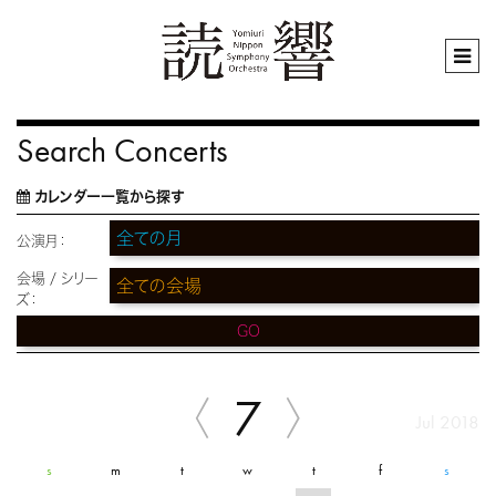
Search Concerts
カレンダー一覧から探す
公演月：
会場 / シリー
ズ：
GO
7
Jul 2018
s
m
t
w
t
f
s