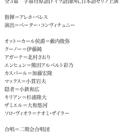
全３幕 字幕付原語[ドイツ語]歌唱、日本語セリフ上演
指揮＝アレホ・ペレス
演出＝ペーター・コンヴィチュニー
オットーカール侯爵＝藪内俊弥
クーノー＝伊藤純
アガーテ＝北村さおり
エンヒェン＝熊田アルベルト彩乃
カスパール＝加藤宏隆
マックス＝小貫岩夫
隠者＝小鉄和広
キリアン＝杉浦隆大
ザミエル＝大和悠河
ソロ・ヴィオラ＝ナオミ・ザイラー
合唱＝二期会合唱団