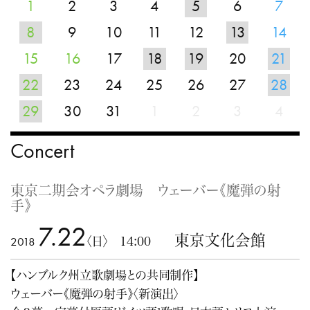
1
2
3
4
5
6
7
8
9
10
11
12
13
14
15
16
17
18
19
20
21
22
23
24
25
26
27
28
29
30
31
1
2
3
4
Concert
東京二期会オペラ劇場 ウェーバー《魔弾の射
手》
7.22
東京文化会館
2018
〈日〉 14:00
【ハンブルク州立歌劇場との共同制作】
ウェーバー《魔弾の射手》〈新演出〉