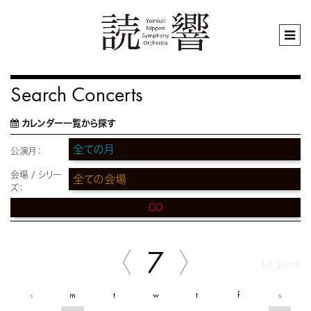
Search Concerts
カレンダー一覧から探す
公演月：
会場 / シリー
ズ：
GO
7
Jul 2019
s
m
t
w
t
f
s