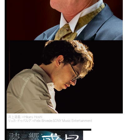
井上道義：©Hikaru Hoshi
リュカ・ドゥバルグ：©Felix Broede-SONY Music Entertainment