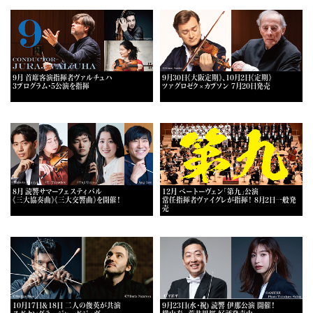
9月 首席客演指揮者ヴァルチュハ
9月30日《大阪定期》、10月2日《定期》
3プログラム・5公演を指揮
ツァグロゼク×カプソン 7月20日発売
8月 読響サマーフェスティバル
12月 ベートーヴェン「第九」公演
《三大協奏曲》《三大交響曲》を開催！
常任指揮者ヴァイグレが指揮！ 8月2日一般発
売
10月17日＆18日 二人の俊英が共演
9月23日(水・祝) 読響 伊那公演 開催！