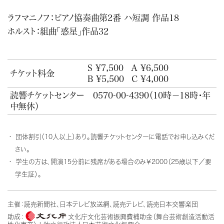
ラフマニノフ：ピアノ協奏曲第2番 ハ短調 作品18
ホルスト：組曲「惑星」作品32
S ¥7,500
A ¥6,500
チケット料金
B ¥5,500
C ¥4,000
読響チケットセンター
0570-00-4390
（10時－18時・年
中無休）
団体割引（10人以上）あり。読響チケットセンターに電話でお申し込みくだ
さい。
学生の方は、開演15分前に残席がある場合のみ￥2000（25歳以下／要
学生証）。
主催：読売新聞社、日本テレビ放送網、読売テレビ、読売日本交響楽団
助成：
文化庁文化芸術振興費補助金（舞台芸術創造活動活