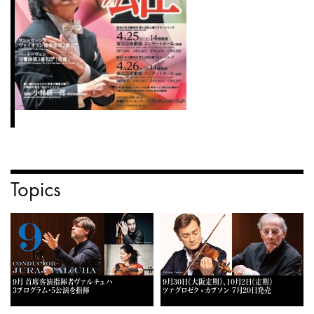
Topics
9月 首席客演指揮者ヴァルチュハ
9月30日《大阪定期》、10月2日《定期》
3プログラム・5公演を指揮
ツァグロゼク×カプソン 7月20日発売