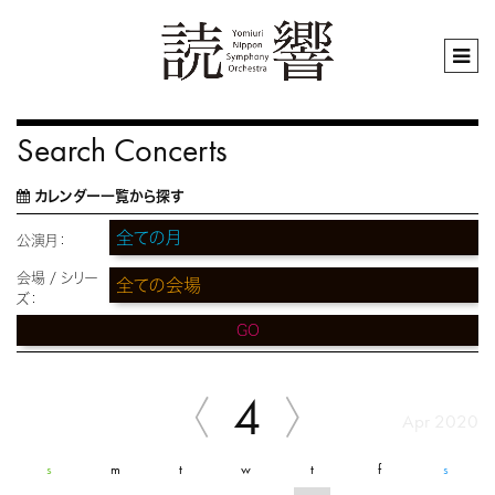
Search Concerts
カレンダー一覧から探す
公演月：
会場 / シリー
ズ：
GO
4
Apr 2020
s
m
t
w
t
f
s