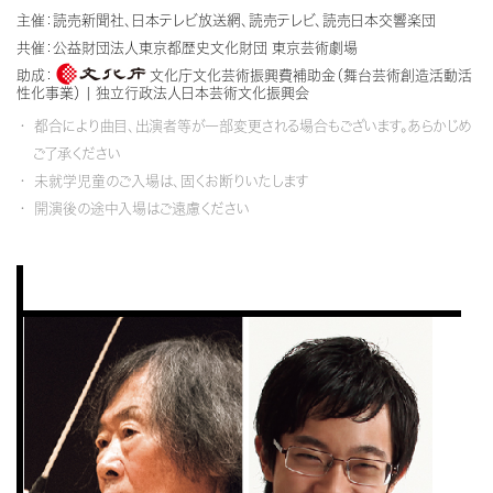
主催：読売新聞社、日本テレビ放送網、読売テレビ、読売日本交響楽団
共催：公益財団法人東京都歴史文化財団 東京芸術劇場
助成：
文化庁文化芸術振興費補助金（舞台芸術創造活動活
性化事業） | 独立行政法人日本芸術文化振興会
都合により曲目、出演者等が一部変更される場合もございます。あらかじめ
ご了承ください
未就学児童のご入場は、固くお断りいたします
開演後の途中入場はご遠慮ください