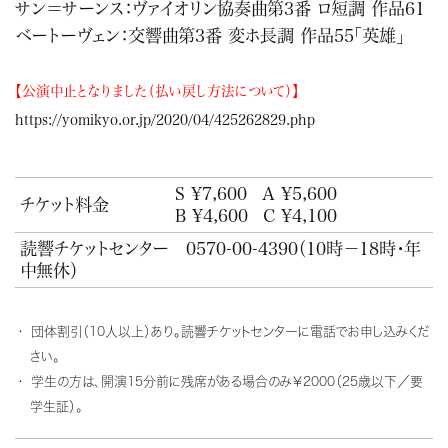
サン＝サーンス：ヴァイオリン協奏曲第3番 ロ短調 作品61
ベートーヴェン：交響曲第3番 変ホ長調 作品55「英雄」
【公演中止となりました（払い戻し方法について）】
https://yomikyo.or.jp/2020/04/425262829.php
S ¥7,600
A ¥5,600
チケット料金
B ¥4,600
C ¥4,100
読響チケットセンター
0570-00-4390
（10時－18時・年
中無休）
団体割引（10人以上）あり。読響チケットセンターに電話でお申し込みくだ
さい。
学生の方は、開演15分前に残席がある場合のみ￥2000（25歳以下／要
学生証）。