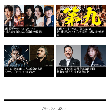
8月 読響サマーフェスティバル
12月 ベートーヴェン「第九」公演
《三大協奏曲》《三大交響曲》を開催！
常任指揮者ヴァイグレが指揮！ 8月2日一般発
売
10月17日＆18日 二人の俊英が共演
9月23日(水・祝) 読響 伊那公演 開催！
スガナンダラージャ×ガジェヴ
横山奏×荒井里桜 好評発売中
プライバシーポリシー