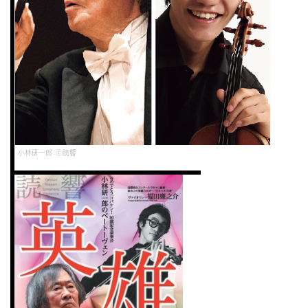
小林研一郎：ⓒ読響