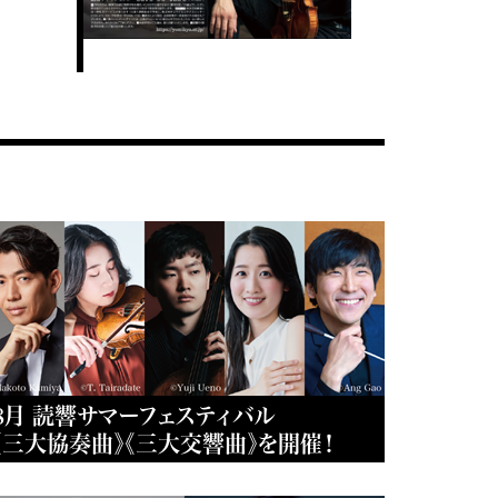
8月 読響サマーフェスティバル
《三大協奏曲》《三大交響曲》を開催！