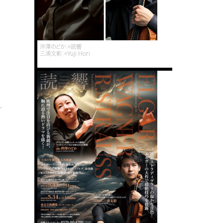
沖澤のどか：©読響
三浦文彰：©Yuji Hori