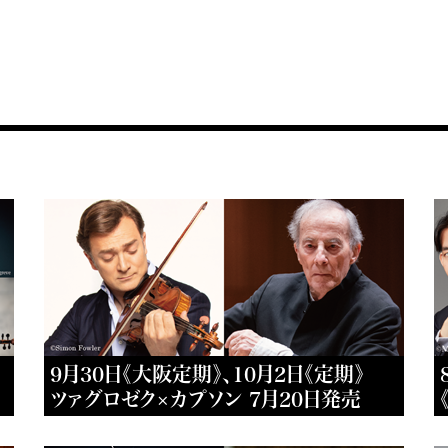
9月30日《大阪定期》、10月2日《定期》
ツァグロゼク×カプソン 7月20日発売