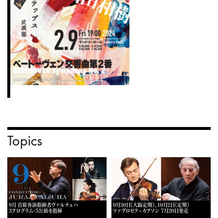
Topics
9月 首席客演指揮者ヴァルチュハ
9月30日《大阪定期》、10月2日《定期》
3プログラム・5公演を指揮
ツァグロゼク×カプソン 7月20日発売