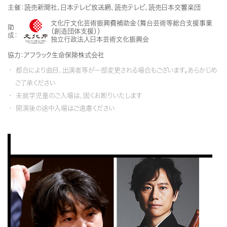
主催：読売新聞社、日本テレビ放送網、読売テレビ、読売日本交響楽団
文化庁文化芸術振興費補助金（舞台芸術等総合支援事業
助
（創造団体支援））
成：
独立行政法人日本芸術文化振興会
協力：
アフラック生命保険株式会社
都合により曲目、出演者等が一部変更される場合もございます。あらかじめ
ご了承ください
未就学児童のご入場は、固くお断りいたします
開演後の途中入場はご遠慮ください