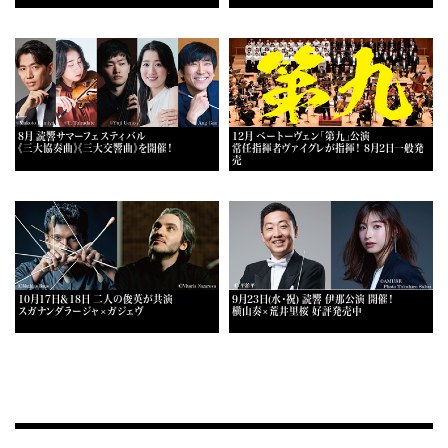
8月 読響サマーフェスティバル
12月 ベートーヴェン「第九」公演
《三大協奏曲》《三大交響曲》を開催！
常任指揮者ヴァイグレが指揮！ 8月2日一般発
売
10月17日＆18日 二人の俊英が共演
9月23日(水・祝) 読響 伊那公演 開催！
スガナンダラージャ×ガジェヴ
横山奏×荒井里桜 好評発売中