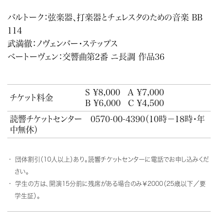
バルトーク：弦楽器、打楽器とチェレスタのための音楽 BB
114
武満徹：ノヴェンバー・ステップス
ベートーヴェン：交響曲第2番 ニ長調 作品36
S ¥8,000
A ¥7,000
チケット料金
B ¥6,000
C ¥4,500
読響チケットセンター
0570-00-4390
（10時－18時・年
中無休）
団体割引（10人以上）あり。読響チケットセンターに電話でお申し込みくだ
さい。
学生の方は、開演15分前に残席がある場合のみ￥2000（25歳以下／要
学生証）。