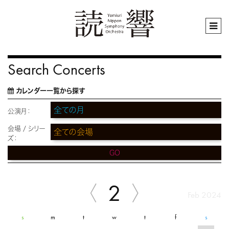
Search Concerts
カレンダー一覧から探す
公演月：
会場 / シリー
ズ：
GO
2
Feb 2024
s
m
t
w
t
f
s