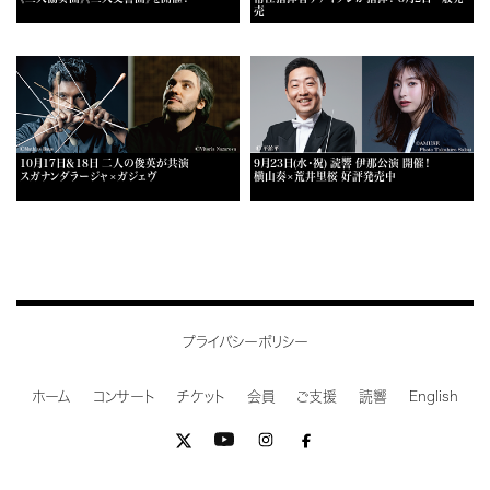
売
10月17日＆18日 二人の俊英が共演
9月23日(水・祝) 読響 伊那公演 開催！
スガナンダラージャ×ガジェヴ
横山奏×荒井里桜 好評発売中
プライバシーポリシー
ホーム
コンサート
チケット
会員
ご支援
読響
English