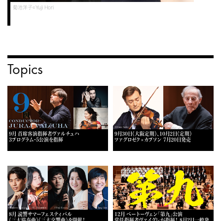
菊池洋子©Yuji Hori
Topics
9月 首席客演指揮者ヴァルチュハ
9月30日《大阪定期》、10月2日《定期》
3プログラム・5公演を指揮
ツァグロゼク×カプソン 7月20日発売
8月 読響サマーフェスティバル
12月 ベートーヴェン「第九」公演
《三大協奏曲》《三大交響曲》を開催！
常任指揮者ヴァイグレが指揮！ 8月2日一般発