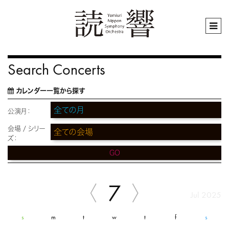
Search Concerts
カレンダー一覧から探す
公演月：
会場 / シリー
ズ：
GO
7
Jul 2025
s
m
t
w
t
f
s