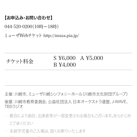
【お申込み・お問い合わせ】
044-520-0200（10時ー18時）
ミューザWebチケット
http://muza.pia.jp/
S ¥6,000
A ¥5,000
チケット料金
B ¥4,000
主催：川崎市、ミューザ川崎シンフォニーホール（川崎市文化財団グループ）
後援：川崎市教育委員会、公益社団法人 日本オーケストラ連盟、J-WAVE、
TBSラジオ
都合により曲目、出演者等が一部変更される場合もございます。あらかじめ
ご了承ください
未就学児童のご入場は、固くお断りいたします