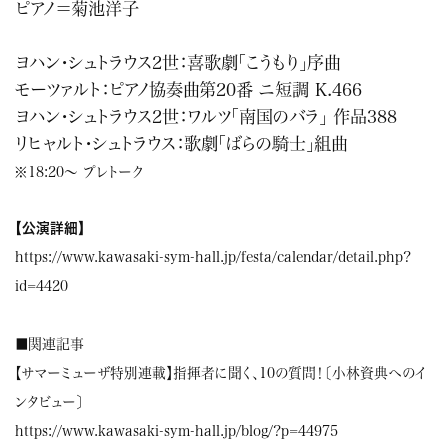
ピアノ＝菊池洋子
ヨハン・シュトラウス2世：喜歌劇「こうもり」序曲
モーツァルト：ピアノ協奏曲第20番 ニ短調 K.466
ヨハン・シュトラウス2世：ワルツ「南国のバラ」 作品388
リヒャルト・シュトラウス：歌劇「ばらの騎士」組曲
※18:20〜 プレトーク
【公演詳細】
https://www.kawasaki-sym-hall.jp/festa/calendar/detail.php?
id=4420
■関連記事
【サマーミューザ特別連載】指揮者に聞く、10の質問！〔小林資典へのイ
ンタビュー〕
https://www.kawasaki-sym-hall.jp/blog/?p=44975