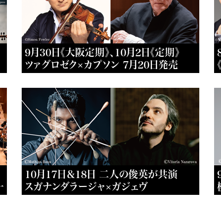
9月30日《大阪定期》、10月2日《定期》
ツァグロゼク×カプソン 7月20日発売
10月17日＆18日 二人の俊英が共演
一
スガナンダラージャ×ガジェヴ