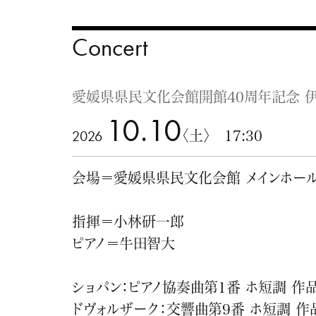
Concert
愛媛県県民文化会館開館40周年記念 伊予銀
10.10
2026
〈土〉 17:30
会場＝愛媛県県民文化会館 メインホー
指揮＝小林研一郎
ピアノ＝牛田智大
ショパン：ピアノ協奏曲第1番 ホ短調 作品
ドヴォルザーク：交響曲第9番 ホ短調 作品