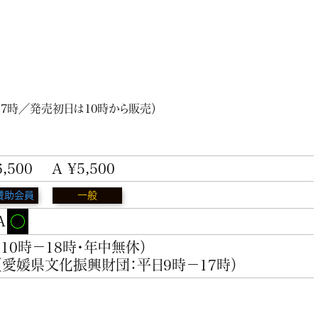
－17時／発売初日は10時から販売）
6,500
A ¥5,500
賛助会員
一般
A
（10時－18時・年中無休）
（愛媛県文化振興財団：平日9時－17時）