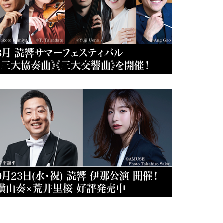
8月 読響サマーフェスティバル
《三大協奏曲》《三大交響曲》を開催！
9月23日(水・祝) 読響 伊那公演 開催！
横山奏×荒井里桜 好評発売中