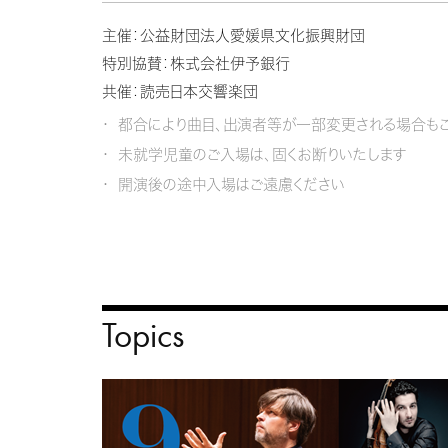
主催：公益財団法人愛媛県文化振興財団
特別協賛：株式会社伊予銀行
共催：読売日本交響楽団
都合により曲目、出演者等が一部変更される場合もご
未就学児童のご入場は、固くお断りいたします
開演後の途中入場はご遠慮ください
Topics