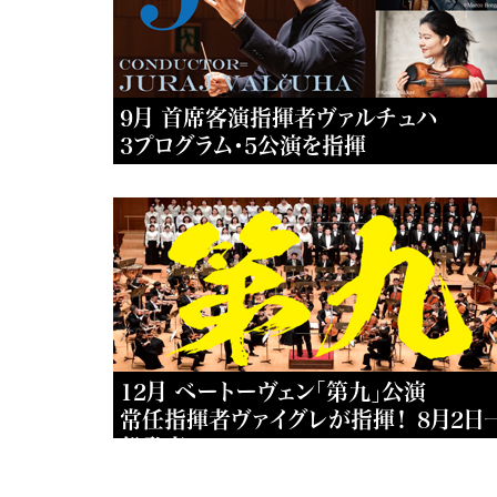
9月 首席客演指揮者ヴァルチュハ
3プログラム・5公演を指揮
12月 ベートーヴェン「第九」公演
常任指揮者ヴァイグレが指揮！ 8月2日
般発売