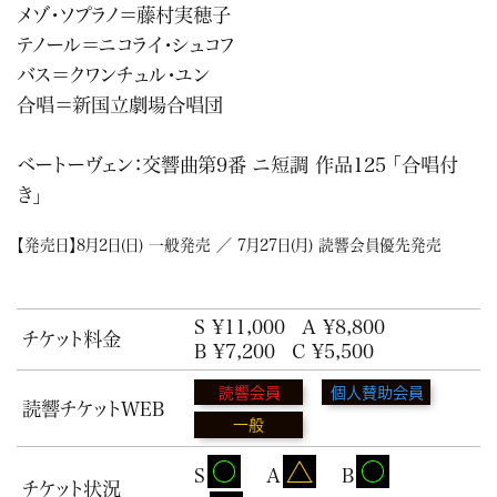
メゾ・ソプラノ＝藤村実穂子
テノール＝ニコライ・シュコフ
バス＝クワンチュル・ユン
合唱＝新国立劇場合唱団
ベートーヴェン：交響曲第9番 ニ短調 作品125 「合唱付
き」
【発売日】8月2日(日) 一般発売 ／ 7月27日(月) 読響会員優先発売
S ¥11,000
A ¥8,800
チケット料金
B ¥7,200
C ¥5,500
読響会員
個人賛助会員
読響チケットWEB
一般
S
A
B
チケット状況