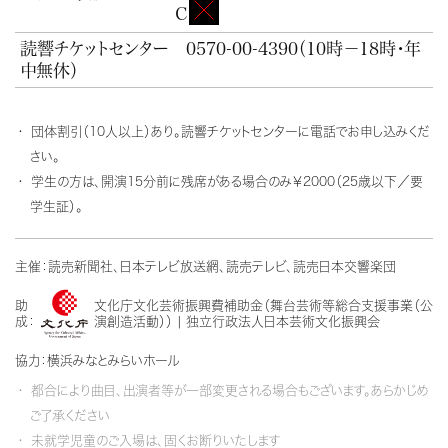
C
読響チケットセンター
0570-00-4390
（10時－18時・年
中無休）
団体割引（10人以上）あり。読響チケットセンターに電話でお申し込みくだ
さい。
学生の方は、開演15分前に残席がある場合のみ￥2000（25歳以下／要
学生証）。
主催：読売新聞社、日本テレビ放送網、読売テレビ、読売日本交響楽団
助
文化庁文化芸術振興費補助金（舞台芸術等総合支援事業（公
成：
演創造活動）） | 独立行政法人日本芸術文化振興会
協力：横浜みなとみらいホール
都合により曲目、出演者等が一部変更される場合もございます。あらかじめ
ご了承ください
未就学児童のご入場は、固くお断りいたします