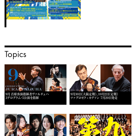
Topics
9月 首席客演指揮者ヴァルチュハ
9月30日《大阪定期》、10月2日《定期》
3プログラム・5公演を指揮
ツァグロゼク×カプソン 7月20日発売