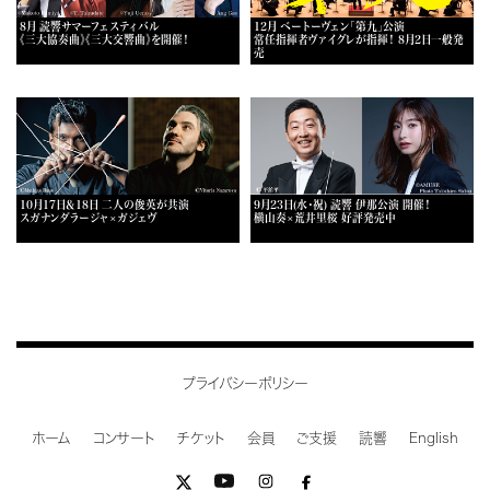
8月 読響サマーフェスティバル
12月 ベートーヴェン「第九」公演
《三大協奏曲》《三大交響曲》を開催！
常任指揮者ヴァイグレが指揮！ 8月2日一般発
売
10月17日＆18日 二人の俊英が共演
9月23日(水・祝) 読響 伊那公演 開催！
スガナンダラージャ×ガジェヴ
横山奏×荒井里桜 好評発売中
プライバシーポリシー
ホーム
コンサート
チケット
会員
ご支援
読響
English