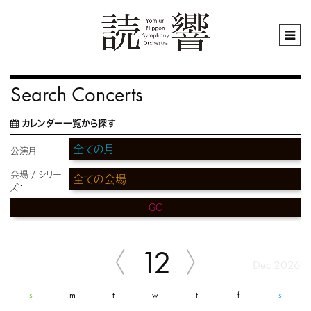
Search Concerts
カレンダー一覧から探す
公演月：
会場 / シリー
ズ：
GO
12
Dec 2026
s
m
t
w
t
f
s