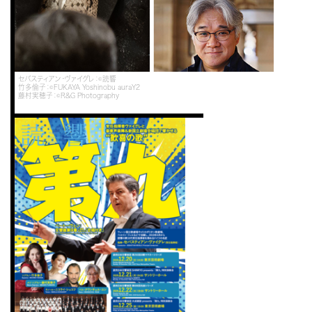
セバスティアン・ヴァイグレ：©読響
竹多倫子：©FUKAYA Yoshinobu auraY2
藤村実穂子：©R&G Photography