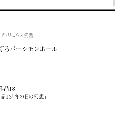
ア・リュウ×読響
ぐろパーシモンホール
作品18
品13「冬の日の幻想」