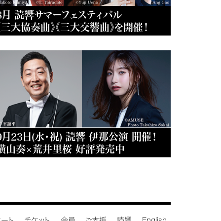
8月 読響サマーフェスティバル
《三大協奏曲》《三大交響曲》を開催！
9月23日(水・祝) 読響 伊那公演 開催！
横山奏×荒井里桜 好評発売中
サート
チケット
会員
ご支援
読響
English