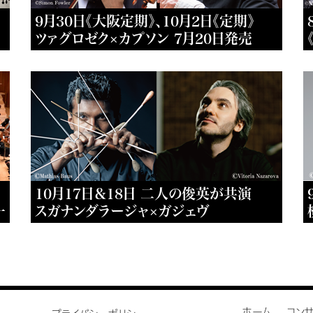
9月30日《大阪定期》、10月2日《定期》
ツァグロゼク×カプソン 7月20日発売
10月17日＆18日 二人の俊英が共演
一
スガナンダラージャ×ガジェヴ
ホーム
コン