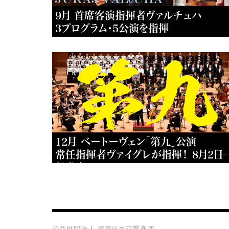
9月 首席客演指揮者ヴァルチュハ
3プログラム・5公演を指揮
12月 ベートーヴェン「第九」公演
常任指揮者ヴァイグレが指揮！ 8月2日
般発売
公益財団法人 読売日本交響楽団