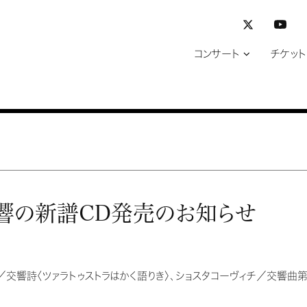
コンサート
チケット
響の新譜CD発売のお知らせ
／交響詩〈ツァラトゥストラはかく語りき〉、ショスタコーヴィチ／交響曲第