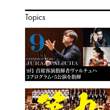
Topics
9月 首席客演指揮者ヴァルチュハ
3プログラム・5公演を指揮