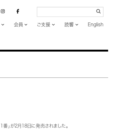
会員
ご支援
読響
English
1番」が2月18日に発売されました。