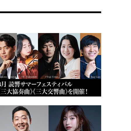
8月 読響サマーフェスティバル
《三大協奏曲》《三大交響曲》を開催！