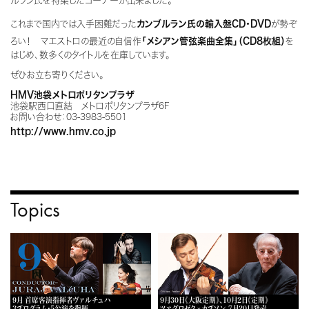
ルラン氏を特集したコーナーが出来ました。
これまで国内では入手困難だった
カンブルラン氏の輸入盤CD・DVD
が勢ぞ
ろい！ マエストロの最近の自信作
「メシアン管弦楽曲全集」（CD8枚組）
を
はじめ、数多くのタイトルを在庫しています。
ぜひお立ち寄りください。
HMV池袋メトロポリタンプラザ
池袋駅西口直結 メトロポリタンプラザ6F
お問い合わせ：03-3983-5501
http://www.hmv.co.jp
Topics
9月 首席客演指揮者ヴァルチュハ
9月30日《大阪定期》、10月2日《定期》
3プログラム・5公演を指揮
ツァグロゼク×カプソン 7月20日発売