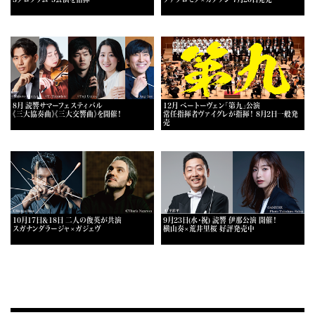
8月 読響サマーフェスティバル
12月 ベートーヴェン「第九」公演
《三大協奏曲》《三大交響曲》を開催！
常任指揮者ヴァイグレが指揮！ 8月2日一般発
売
10月17日＆18日 二人の俊英が共演
9月23日(水・祝) 読響 伊那公演 開催！
スガナンダラージャ×ガジェヴ
横山奏×荒井里桜 好評発売中