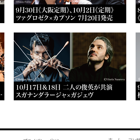
9月30日《大阪定期》、10月2日《定期》
ツァグロゼク×カプソン 7月20日発売
10月17日＆18日 二人の俊英が共演
一
スガナンダラージャ×ガジェヴ