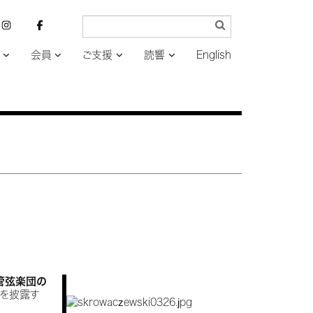
会員
ご支援
読響
English
！
管弦楽団の
どを披露す