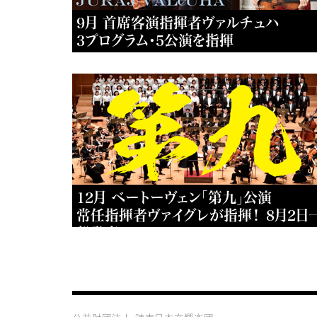
9月 首席客演指揮者ヴァルチュハ
3プログラム・5公演を指揮
12月 ベートーヴェン「第九」公演
常任指揮者ヴァイグレが指揮！ 8月2日
般発売