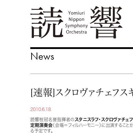
News
[速報]スクロヴァチェフス
2010.6.18
読響桂冠名誉指揮者の
スタニスラフ・スクロヴァチェ
定期演奏会
（会場＝フィルハーモニー）に出演すること
る予定です。