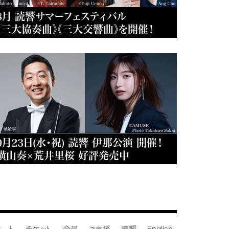
8月 読響サマーフェスティバル
《三大協奏曲》《三大交響曲》を開催！
9月23日(水・祝) 読響 伊那公演 開催！
横山奏×荒井里桜 好評発売中