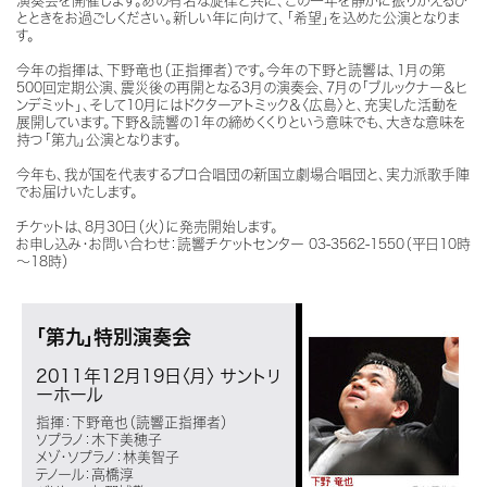
演奏会を開催します。あの有名な旋律と共に、この一年を静かに振りかえるひ
とときをお過ごしください。新しい年に向けて、「希望」を込めた公演となりま
す。
今年の指揮は、下野竜也（正指揮者）です。今年の下野と読響は、1月の第
500回定期公演、震災後の再開となる3月の演奏会、7月の「ブルックナー＆ヒ
ンデミット」、そして10月にはドクターアトミック＆〈広島〉と、充実した活動を
展開しています。下野＆読響の1年の締めくくりという意味でも、大きな意味を
持つ「第九」公演となります。
今年も、我が国を代表するプロ合唱団の新国立劇場合唱団と、実力派歌手陣
でお届けいたします。
チケットは、8月30日（火）に発売開始します。
お申し込み・お問い合わせ：読響チケットセンター 03-3562-1550（平日10時
～18時）
「第九」特別演奏会
2011年12月19日〈月〉
サントリ
ーホール
指揮：下野竜也（読響正指揮者）
ソプラノ：木下美穂子
メゾ・ソプラノ：林美智子
テノール：高橋淳