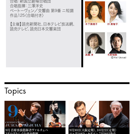
合唱：新国立劇場合唱団
合唱指揮：三澤洋史
ベートーヴェン／交響曲 第9番 ニ短調
作品125〈合唱付き〉
【主催】読売新聞社、日本テレビ放送網、
読売テレビ、読売日本交響楽団
Topics
9月 首席客演指揮者ヴァルチュハ
9月30日《大阪定期》、10月2日《定期》
3プログラム・5公演を指揮
ツァグロゼク×カプソン 7月20日発売