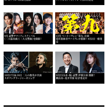
8月 読響サマーフェスティバル
12月 ベートーヴェン「第九」公演
《三大協奏曲》《三大交響曲》を開催！
常任指揮者ヴァイグレが指揮！ 8月2日一般発
売
10月17日＆18日 二人の俊英が共演
9月23日(水・祝) 読響 伊那公演 開催！
スガナンダラージャ×ガジェヴ
横山奏×荒井里桜 好評発売中