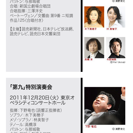
バリトン：与那城敬
合唱：新国立劇場合唱団
合唱指揮：三澤洋史
ベートーヴェン／交響曲 第9番 ニ短調
作品125〈合唱付き〉
【主催】読売新聞社、日本テレビ放送網、
読売テレビ、読売日本交響楽団
「第九」特別演奏会
2011年12月20日〈火〉
東京オ
ペラシティコンサートホール
指揮：下野竜也（読響正指揮者）
ソプラノ：木下美穂子
メゾ・ソプラノ：林美智子
テノール：高橋淳
バリトン：与那城敬