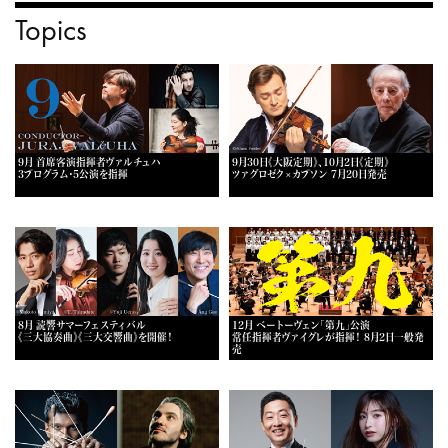
Topics
9月 首席客演指揮者ヴァルチュハ
9月30日《大阪定期》、10月2日《定期》
3プログラム・5公演を指揮
ツァグロゼク×カプソン 7月20日発売
8月 読響サマーフェスティバル
12月 ベートーヴェン「第九」公演
《三大協奏曲》《三大交響曲》を開催！
常任指揮者ヴァイグレが指揮！ 8月2日一般発
売