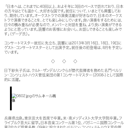
「日本へは、これまでに40回以上、およそ年に3回のペースで訪れており、日本
の方々はとても温かく、大好きな国です。就任について、いまとても興奮してお
り、期待しています。オーケストラでの演奏活動が好きなので、日本のオーケス
トラで演奏できることを、とても楽しみにしています。良い演奏をするためには、
日々の積み重ねが必要なので、メンバーと対話を重ね、より良い演奏ができる
ようにと思っています。読響のお客様にお会いし、お話しできることも楽しみで
す」（ゲーデ氏）。
コンサートマスター就任に先立ち、読響には2013年3月16日、18日、19日に
ゲスト・コンサートマスターとして出演予定。就任後の初登場は、8月を予定し
ています。
◇ ◇ ◇
日下紗矢子氏は、クルト・ザンデルリンクらが歴代指揮者を務めた名門ベルリ
ン・コンツェルトハウス管弦楽団の第1コンサートマスター（2008-）として国際
的に活躍。
兵庫県出身。東京芸大を首席で卒業。米・南メソディスト大学大学院卒業。フ
ライブルク音大に留学。日本音楽コンクール第1位、パガニーニ国際コンクール
第2位など受賞多数。09年に設立されたベルリン・コンツェルトハウス室内管