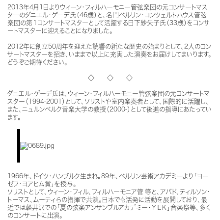
2013年4月1日よりウィーン・フィルハーモニー管弦楽団の元コンサートマス
ターのダニエル・ゲーデ氏（46歳）と、名門ベルリン・コンツェルトハウス管弦
楽団の第１コンサートマスターとして活躍する日下紗矢子氏（33歳）をコンサ
ートマスターに迎えることになりました。
2012年に創立50周年を迎えた読響の新たな歴史の始まりとして、2人のコン
サートマスターを招き、いままで以上に充実した演奏をお届けしてまいります。
どうぞご期待ください。
◇ ◇ ◇
ダニエル・ゲーデ氏は、ウィーン・フィルハーモニー管弦楽団の元コンサートマ
スター（1994-2001）として、ソリストや室内楽奏者として、国際的に活躍し、
また、ニュルンベルク音楽大学の教授（2000-）として後進の指導にあたってい
ます。
1966年、ドイツ・ハンブルク生まれ。89年、ベルリン芸術アカデミーより「ヨー
ゼフ・ヨアヒム賞」を授与。
ソリストとして、ウィーン・フィル、フィルハーモニア管
等と、アバド、ティルソン・
トーマス、ムーティらの指揮で共演。日本でも活発に活動を展開しており、最
近では軽井沢での「夏の弦楽アンサンブルアカデミー・ＹＥＫ」音楽祭等、多く
のコンサートに出演。