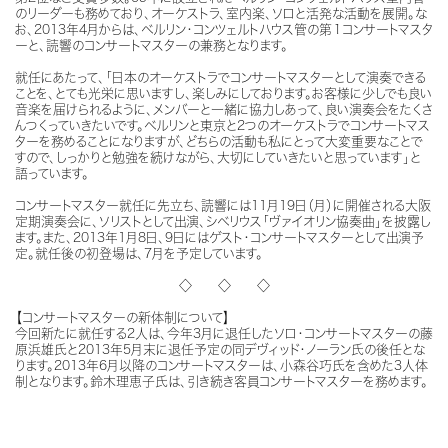
のリーダーも務めており、オーケストラ、室内楽、ソロと活発な活動を展開。な
お、2013年4月からは、ベルリン・コンツェルトハウス管の第１コンサートマスタ
ーと、読響のコンサートマスターの兼務となります。
就任にあたって、「日本のオーケストラでコンサートマスターとして演奏できる
ことを、とても光栄に思いますし、楽しみにしております。お客様に少しでも良い
音楽を届けられるように、メンバーと一緒に協力しあって、良い演奏会をたくさ
んつくっていきたいです。ベルリンと東京と2つのオーケストラでコンサートマス
ターを務めることになりますが、どちらの活動も私にとって大変重要なことで
すので、しっかりと勉強を続けながら、大切にしていきたいと思っています」と
語っています。
コンサートマスター就任に先立ち、読響には11月19日（月）に開催される大阪
定期演奏会に、ソリストとして出演、シベリウス「ヴァイオリン協奏曲」を披露し
ます。また、2013年1月8日、9日にはゲスト・コンサートマスターとして出演予
定。就任後の初登場は、7月を予定しています。
◇ ◇ ◇
【コンサートマスターの新体制について】
今回新たに就任する2人は、今年3月に退任したソロ・コンサートマスターの藤
原浜雄氏と2013年5月末に退任予定の同デヴィッド・ノーラン氏の後任とな
ります。2013年6月以降のコンサートマスターは、小森谷巧氏を含めた3人体
制となります。鈴木理恵子氏は、引き続き客員コンサートマスターを務めます。