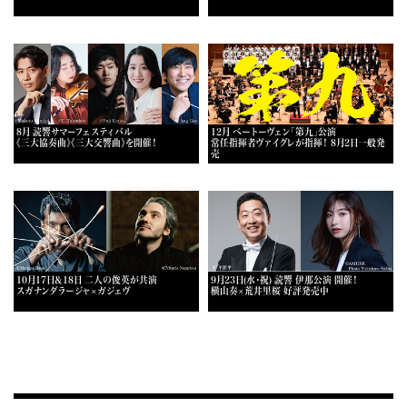
8月 読響サマーフェスティバル
12月 ベートーヴェン「第九」公演
《三大協奏曲》《三大交響曲》を開催！
常任指揮者ヴァイグレが指揮！ 8月2日一般発
売
10月17日＆18日 二人の俊英が共演
9月23日(水・祝) 読響 伊那公演 開催！
スガナンダラージャ×ガジェヴ
横山奏×荒井里桜 好評発売中