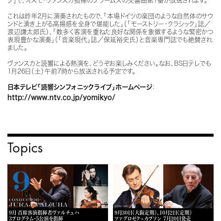
ブ」で、オスモ・ヴァンスカ指揮のブラームスの交響曲第1番が放送されます。
これは昨年2月に演奏されたもので、「本場ドイツの楽団のような自然体のサウ
ンドと湧き上がる高揚感を全身で堪能した」（「モーストリー・クラシック」誌／
渡辺謙太郎氏）、「数多く客演を重ねた良好な関係を象徴するような緊密かつ
表現豊かな演奏」（「音楽現代」誌／保延裕史氏）と音楽専門誌でも絶賛され
ました。
ヴァンスカと読響による熱演を、どうぞお楽しみください。
なお、
BS日テレでも
1月26日（土）午前7時から放送される予定です。
日本テレビ「読響シンフォニックライブ」ホームページ
：
http://www.ntv.co.jp/yomikyo/
Topics
9月 首席客演指揮者ヴァルチュハ
9月30日《大阪定期》、10月2日《定期》
3プログラム・5公演を指揮
ツァグロゼク×カプソン 7月20日発売