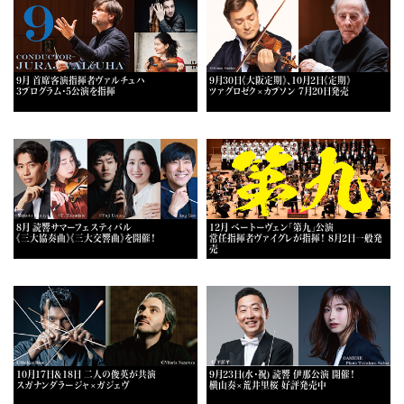
9月 首席客演指揮者ヴァルチュハ
9月30日《大阪定期》、10月2日《定期》
3プログラム・5公演を指揮
ツァグロゼク×カプソン 7月20日発売
8月 読響サマーフェスティバル
12月 ベートーヴェン「第九」公演
《三大協奏曲》《三大交響曲》を開催！
常任指揮者ヴァイグレが指揮！ 8月2日一般発
売
10月17日＆18日 二人の俊英が共演
9月23日(水・祝) 読響 伊那公演 開催！
スガナンダラージャ×ガジェヴ
横山奏×荒井里桜 好評発売中