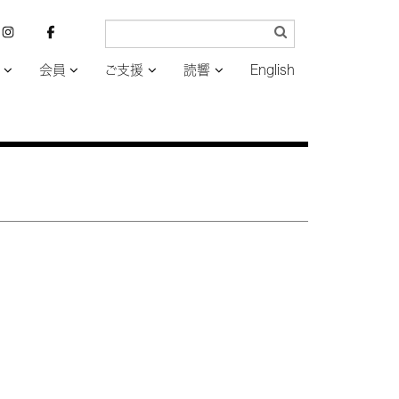
会員
ご支援
読響
English