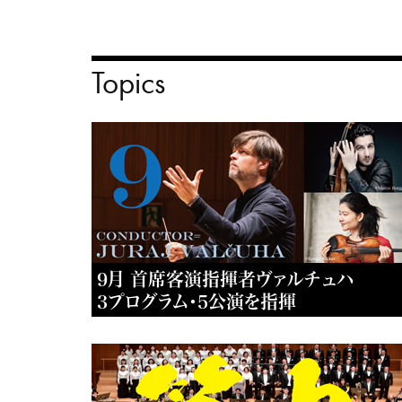
Topics
9月 首席客演指揮者ヴァルチュハ
3プログラム・5公演を指揮