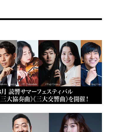
8月 読響サマーフェスティバル
《三大協奏曲》《三大交響曲》を開催！