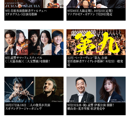
9月 首席客演指揮者ヴァルチュハ
9月30日《大阪定期》、10月2日《定期》
3プログラム・5公演を指揮
ツァグロゼク×カプソン 7月20日発売
8月 読響サマーフェスティバル
12月 ベートーヴェン「第九」公演
《三大協奏曲》《三大交響曲》を開催！
常任指揮者ヴァイグレが指揮！ 8月2日一般発
売
10月17日＆18日 二人の俊英が共演
9月23日(水・祝) 読響 伊那公演 開催！
スガナンダラージャ×ガジェヴ
横山奏×荒井里桜 好評発売中