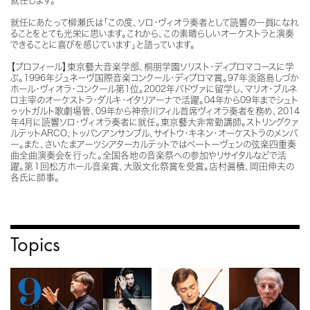
就任します。
就任にあたって柳瀬氏は「この度、ソロ・ヴィオラ奏者として読響の一員になれ
ることをとても光栄に思います。これから、この素晴らしいオーケストラと演奏
できることに喜びを感じています」と語っています。
【プロフィール】東京藝大音楽学部、桐朋学園ソリスト・ディプロマコースに学
ぶ。1996年ジュネーヴ国際音楽コンクール・ディプロマ賞。97年淡路島しづか
ホール・ヴィオラ・コンクール第1位。2002年パドヴァに留学し、マリオ・ブルネ
ロ主宰のオーケストラ・ダルキ・イタリアーナで活躍。04年から09年までシュト
ゥットガルト歌劇場管、09年から神奈川フィル首席ヴィオラ奏者を務め、2014
年4月に読響ソロ・ヴィオラ奏者に就任。東京藝大非常勤講師。ストリングクァ
ルテットARCO、トッパンアンサンブル、サイトウ・キネン・オーケストラのメンバ
ー。また、さいたまアーツシアターカルテットではベートーヴェンの弦楽四重奏
曲全曲演奏会を行った。全国各地の音楽祭への参加やリサイタルなどで活
躍。第１回松方ホール音楽賞、大阪文化祭賞を受賞。店村眞積、岡田伸夫の
各氏に師事。
Topics