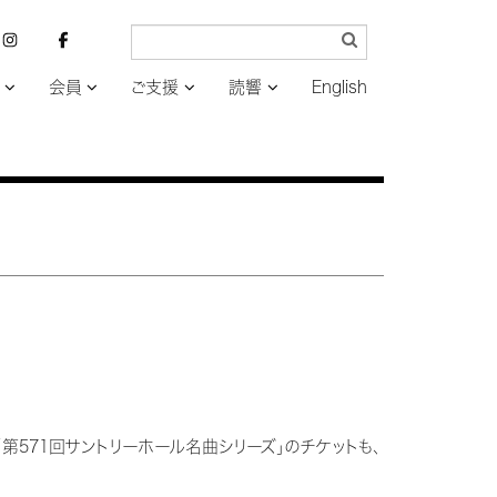
会員
ご支援
読響
English
「第571回サントリーホール名曲シリーズ」のチケットも、