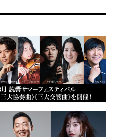
8月 読響サマーフェスティバル
《三大協奏曲》《三大交響曲》を開催！