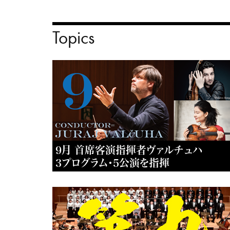
Topics
9月 首席客演指揮者ヴァルチュハ
3プログラム・5公演を指揮