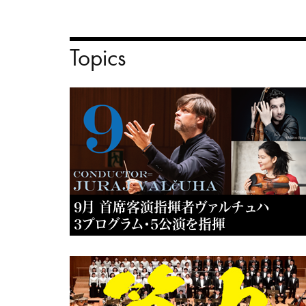
Topics
9月 首席客演指揮者ヴァルチュハ
3プログラム・5公演を指揮