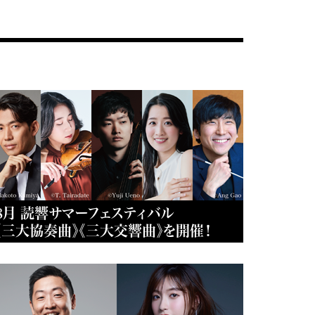
8月 読響サマーフェスティバル
《三大協奏曲》《三大交響曲》を開催！