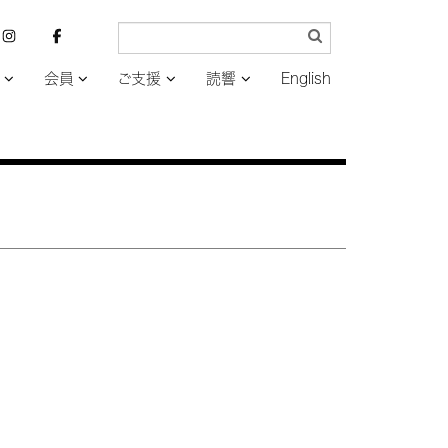
会員
ご支援
読響
English