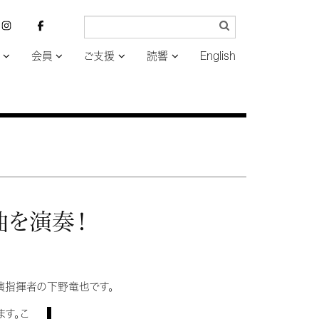
会員
ご支援
読響
English
曲を演奏！
客演指揮者の下野竜也です。
す。こ