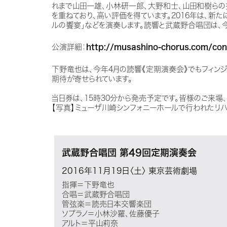
れまで山田一雄、小林研一郎、大野和士、山田和樹らの
を重ねており、高い評価を得ています。2016年は、新
ルの饗宴」などを演奏します。読響と武蔵野合唱団は、
公演詳細：
http://musashino-chorus.com/con
下野竜也は、今年4月の読響《定期演奏会》でもフィン
期待が寄せられています。
当日券は、15時30分から発売予定です。皆様のご来場、
【写真】ミューザ川崎シンフォニーホールで行われたリ
武蔵野合唱団 第49回定期演奏会
2016年11月19日〈土〉
東京芸術劇場
指揮＝下野竜也
合唱＝武蔵野合唱団
管弦楽＝読売日本交響楽団
ソプラノ＝小林沙羅、佐藤優子
アルト＝平山莉奈