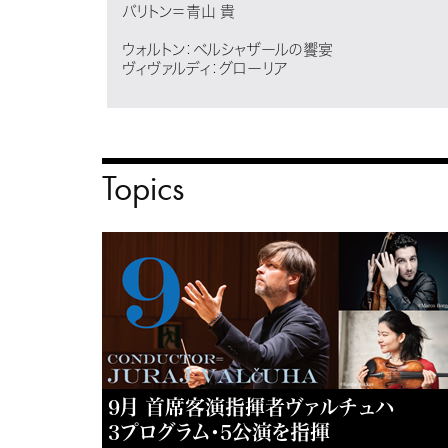
バリトン＝青山 貴
ウォルトン：ベルシャザールの饗宴
ヴィヴァルディ：グローリア
Topics
9月 首席客演指揮者ヴァルチュハ
3プログラム・5公演を指揮