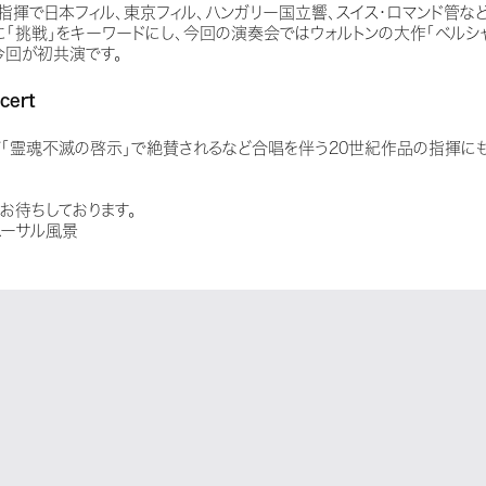
指揮で日本フィル、東京フィル、ハンガリー国立響、スイス・ロマンド管な
たに「挑戦」をキーワードにし、今回の演奏会ではウォルトンの大作「ベルシ
今回が初共演です。
cert
ジ「霊魂不滅の啓示」で絶賛されるなど合唱を伴う20世紀作品の指揮に
お待ちしております。
ハーサル風景