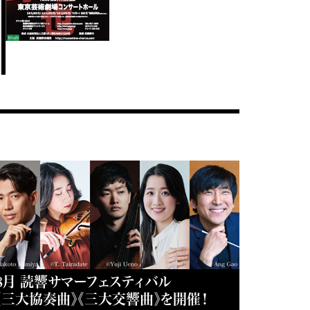
8月 読響サマーフェスティバル
《三大協奏曲》《三大交響曲》を開催！