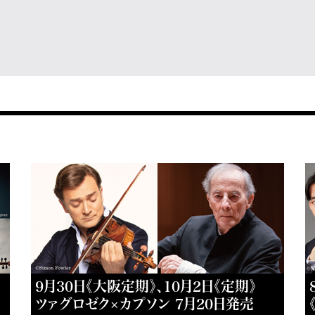
9月30日《大阪定期》、10月2日《定期》
ツァグロゼク×カプソン 7月20日発売