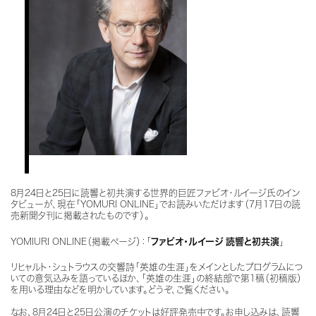
8月24日と25日に読響と初共演する世界的巨匠ファビオ・ルイージ氏のイン
タビューが、現在「YOMURI ONLINE」でお読みいただけます（7月17日の読
売新聞夕刊に掲載されたものです）。
YOMIURI ONLINE（掲載ページ）：「
ファビオ・ルイージ 読響と初共演
」
リヒャルト・シュトラウスの交響詩「英雄の生涯」をメインとしたプログラムにつ
いての意気込みを語っているほか、「英雄の生涯」の終結部で第1稿（初稿版）
を用いる理由などを明かしています。どうぞ、ご覧ください。
なお、8月24日と25日公演のチケットは好評発売中です。お申し込みは、読響