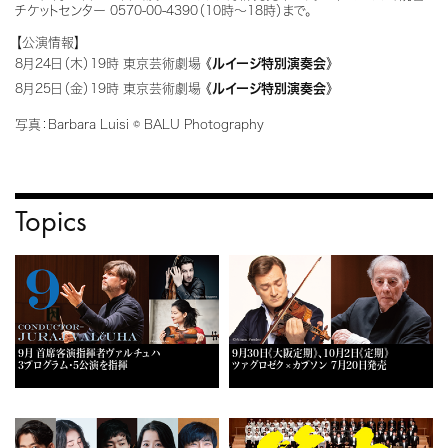
チケットセンター 0570-00-4390（10時～18時）まで。
【公演情報】
8月24日（木）19時 東京芸術劇場 《
ルイージ特別演奏会
》
8月25日（金）19時 東京芸術劇場 《
ルイージ特別演奏会
》
写真：Barbara Luisi © BALU Photography
Topics
9月 首席客演指揮者ヴァルチュハ
9月30日《大阪定期》、10月2日《定期》
3プログラム・5公演を指揮
ツァグロゼク×カプソン 7月20日発売