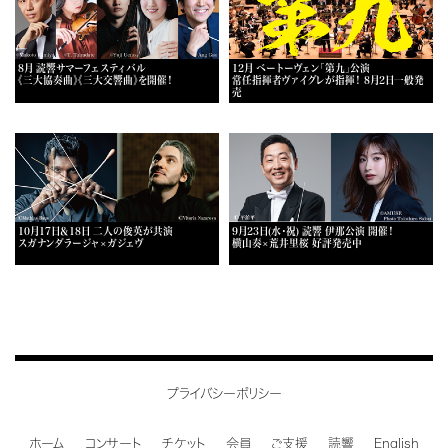
8月 読響サマーフェスティバル
12月 ベートーヴェン「第九」公演
《三大協奏曲》《三大交響曲》を開催！
常任指揮者ヴァイグレが指揮！ 8月2日一般発
売
10月17日＆18日 二人の俊英が共演
9月23日(水・祝) 読響 伊那公演 開催！
スガナンダラージャ×ガジェヴ
横山奏×荒井里桜 好評発売中
プライバシーポリシー
ホーム
コンサート
チケット
会員
ご支援
読響
English