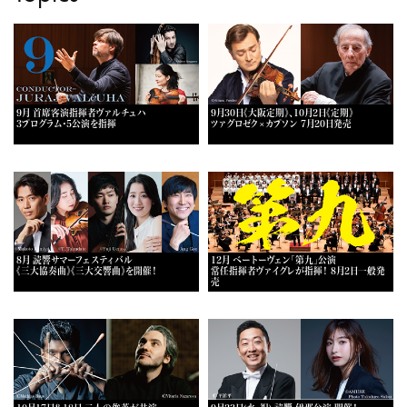
9月 首席客演指揮者ヴァルチュハ
9月30日《大阪定期》、10月2日《定期》
3プログラム・5公演を指揮
ツァグロゼク×カプソン 7月20日発売
8月 読響サマーフェスティバル
12月 ベートーヴェン「第九」公演
《三大協奏曲》《三大交響曲》を開催！
常任指揮者ヴァイグレが指揮！ 8月2日一般発
売