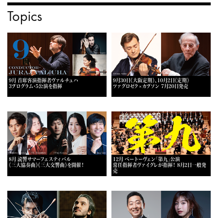
Topics
9月 首席客演指揮者ヴァルチュハ
9月30日《大阪定期》、10月2日《定期》
3プログラム・5公演を指揮
ツァグロゼク×カプソン 7月20日発売
8月 読響サマーフェスティバル
12月 ベートーヴェン「第九」公演
《三大協奏曲》《三大交響曲》を開催！
常任指揮者ヴァイグレが指揮！ 8月2日一般発
売