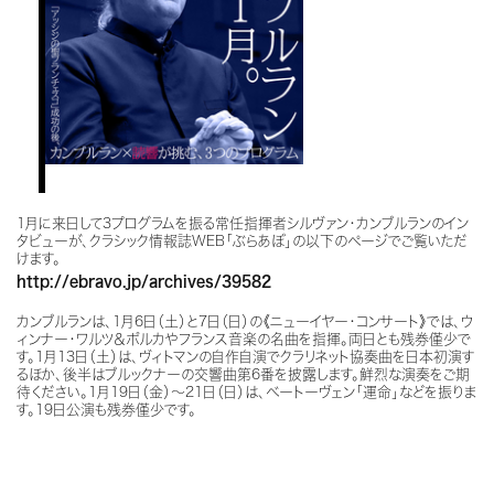
1月に来日して3プログラムを振る常任指揮者シルヴァン・カンブルランのイン
タビューが、クラシック情報誌WEB「ぶらあぼ」の以下のページでご覧いただ
けます。
http://ebravo.jp/archives/39582
カンブルランは、1月6日（土）と7日（日）の《ニューイヤー・コンサート》では、ウ
ィンナー・ワルツ＆ポルカやフランス音楽の名曲を指揮。両日とも残券僅少で
す。1月13日（土）は、ヴィトマンの自作自演でクラリネット協奏曲を日本初演す
るほか、後半はブルックナーの交響曲第6番を披露します。鮮烈な演奏をご期
待ください。1月19日（金）～21日（日）は、ベートーヴェン「運命」などを振りま
す。19日公演も残券僅少です。