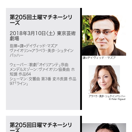
第205回土曜マチネーシリ
ーズ
2018年3月10日〈土〉
東京芸術
劇場
指揮=謙=デイヴィッド・マズア
ヴァイオリン=アラベラ・美歩・シュタイン
バッハー
ウェーバー：歌劇「オイリアンテ」序曲
メンデルスゾーン：ヴァイオリン協奏曲 ホ
短調 作品64
シューマン：交響曲 第3番 変ホ長調 作品
97「ライン」
第205回日曜マチネーシリ
ーズ