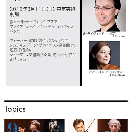
2018年3月11日〈日〉
東京芸術
劇場
指揮=謙=デイヴィッド・マズア
ヴァイオリン=アラベラ・美歩・シュタイン
バッハー
ウェーバー：歌劇「オイリアンテ」序曲
メンデルスゾーン：ヴァイオリン協奏曲 ホ
短調 作品64
シューマン：交響曲 第3番 変ホ長調 作品
97「ライン」
Topics