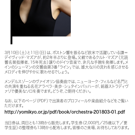
3月10日（土）と11日（日）は、ボストン響を振るなど欧米で活躍している謙＝
デイヴィッド・マズアが、約2年半ぶりに登場。父親であるクルト･マズア（元読
響名誉指揮者、15年死去）譲りのドイツ音楽で、非凡な手腕を発揮します。メ
インのシューマンの交響曲第3番「ライン」では、雄大な川の流れを感じさせる
メロディを伸びやかに歌わせるでしょう。
メンデルスゾーンのヴァイオリン協奏曲では、ニューヨーク・フィルなど名門と
の共演を重ねる名花アラベラ・美歩・シュタインバッハーが、銘器ストラディヴ
ァリで優美なソロを奏でます。どうぞ、ご期待ください。
なお、以下のページ（PDF）で出演者のプロフィールや楽曲紹介などをご覧い
ただけます。
http://yomikyo.or.jp/pdf/book/orchestra-201803-01.pdf
当日券は、両日とも13時から販売します。学生券（2,000円／25歳以下／要
学生証）の整理券も13時から配布します。皆様のご来場、お待ちしております。