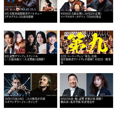
9月 首席客演指揮者ヴァルチュハ
9月30日《大阪定期》、10月2日《定期》
3プログラム・5公演を指揮
ツァグロゼク×カプソン 7月20日発売
8月 読響サマーフェスティバル
12月 ベートーヴェン「第九」公演
《三大協奏曲》《三大交響曲》を開催！
常任指揮者ヴァイグレが指揮！ 8月2日一般発
売
10月17日＆18日 二人の俊英が共演
9月23日(水・祝) 読響 伊那公演 開催！
スガナンダラージャ×ガジェヴ
横山奏×荒井里桜 好評発売中