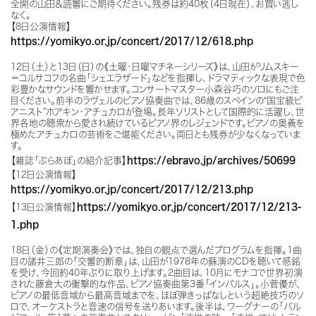
全開の山田＆読響にご期待ください。残券は約40枚（4日現在）、お買い逃し
なく。
【8日公演情報】
https://yomikyo.or.jp/concert/2017/12/618.php
12日（土）と13日（日）の《土曜・日曜マチネーシリーズ》は、山田がリムスキー
＝コルサコフの名曲「シェエラザード」などを指揮し、ドラマティックな表現で色
彩豊かなサウンドを響かせます。コンサートマスター小森谷巧のソロにもご注
目ください。前半のラヴェルのピアノ協奏曲では、86歳のスペインの“国宝級ピ
アニスト”ホアキン・アチュカロが登場。長年ソリストとして国際的に活躍し、世
界各地の聴衆から愛され続けているピアノ界のレジェンドです。ピアノの奥義を
極めたアチュカロの芸術をご堪能ください。両日とも残券が少なくなっていま
す。
【雑誌「ぶらあぼ」の紹介記事】
https://ebravo.jp/archives/50699
【12日公演情報】
https://yomikyo.or.jp/concert/2017/12/213.php
【13日公演情報】
https://yomikyo.or.jp/concert/2017/12/213-
1.php
18日（金）の《定期演奏会》では、
独自の観点で選んだプログラムを指揮。
1曲
目の諸井三郎の「交響的断章」は、山田が1978年の蘇演のCDを聴いて感銘
を受け、今回約40年ぶりに取り上げます。
2曲目は、10月にモナコで世界初演
された藤倉大の衝撃的な作品、ピアノ協奏曲第3番「インパルス」。小菅優が、
ピアノの最低音域から最高音域までを、ほぼ弾きっぱなしという超絶技巧のソ
ロで、オーケストラと音速の信号を送りあいます。後半は、ワーグナーの「パル