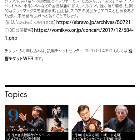
ジファル」第1幕への前奏曲とスクリャービン「法悦の詩」。「法悦」では、トラン
ペット5本、ホルン8本などの金管楽器に加え、オルガンや鐘が鳴り響き、圧倒
的なクライマックスを築きます。山田は、スコアの奥底からエロスと狂気をあぶ
り出し、未だ見ぬ世界へと誘うことでしょう。
【雑誌「ぶらあぼ」の紹介記事】
https://ebravo.jp/archives/50721
【18日公演情報】
https://yomikyo.or.jp/concert/2017/12/584-
1.php
チケットのお申し込みは、読響チケットセンター 0570-00-4390 もしくは
読
響チケットWEB
まで。
Topics
9月 首席客演指揮者ヴァルチュハ
9月30日《大阪定期》、10月2日《定期》
3プログラム・5公演を指揮
ツァグロゼク×カプソン 7月20日発売