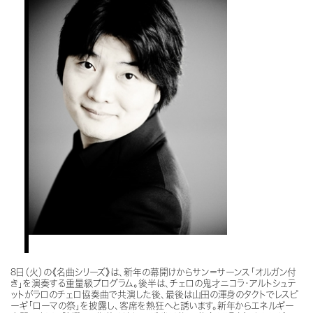
8日（火）の《名曲シリーズ》は、新年の幕開けからサン＝サーンス「オルガン付
き」を演奏する重量級プログラム。後半は、チェロの鬼才ニコラ・アルトシュテ
ットがラロのチェロ協奏曲で共演した後、最後は山田の渾身のタクトでレスピ
ーギ「ローマの祭」を披露し、客席を熱狂へと誘います。新年からエネルギー