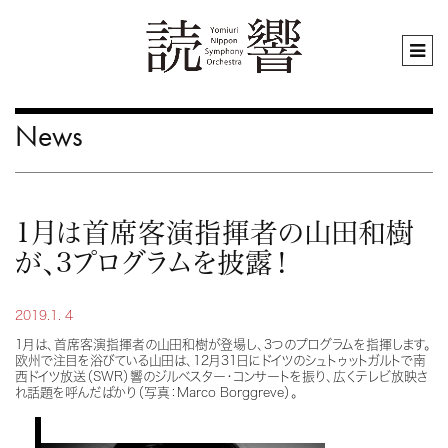
News
1月は首席客演指揮者の山田和樹
が、3プログラムを披露！
2019.1. 4
1月は、首席客演指揮者の山田和樹が登場し、3つのプログラムを指揮します。
欧州で注目を浴びている山田は、12月31日にドイツのシュトゥットガルトで南
西ドイツ放送（SWR）響のジルベスター・コンサートを振り、広くテレビ放映さ
れ話題を呼んだばかり（写真：Marco Borggreve）。