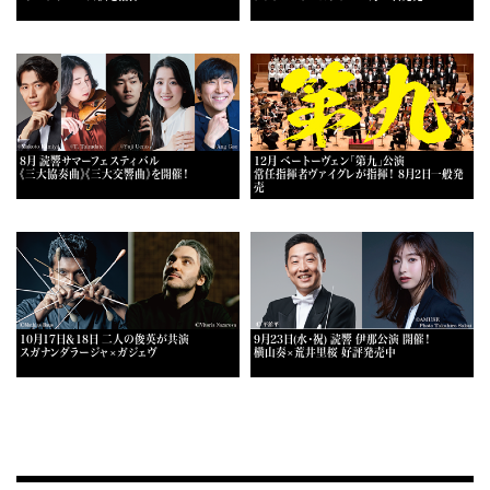
8月 読響サマーフェスティバル
12月 ベートーヴェン「第九」公演
《三大協奏曲》《三大交響曲》を開催！
常任指揮者ヴァイグレが指揮！ 8月2日一般発
売
10月17日＆18日 二人の俊英が共演
9月23日(水・祝) 読響 伊那公演 開催！
スガナンダラージャ×ガジェヴ
横山奏×荒井里桜 好評発売中