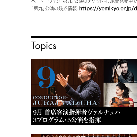
ベートーヴェン「第九」公演のチケットは、絶賛発売中で
「第九」公演の残券情報：
https://yomikyo.or.jp/
Topics
9月 首席客演指揮者ヴァルチュハ
3プログラム・5公演を指揮