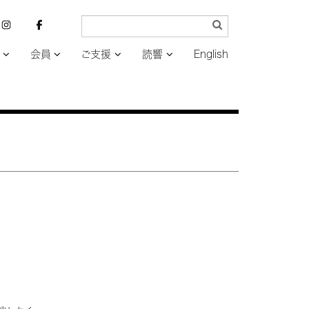
会員
ご支援
読響
English