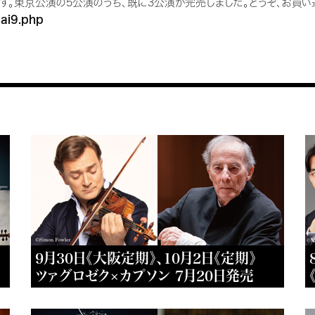
す。東京公演の5公演のうち、既に3公演が完売しました。どうぞ、お買い
dai9.php
9月30日《大阪定期》、10月2日《定期》
ツァグロゼク×カプソン 7月20日発売