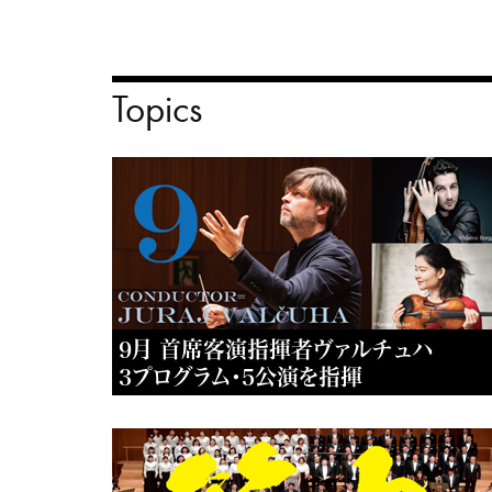
Topics
9月 首席客演指揮者ヴァルチュハ
3プログラム・5公演を指揮