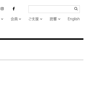
会員
ご支援
読響
English