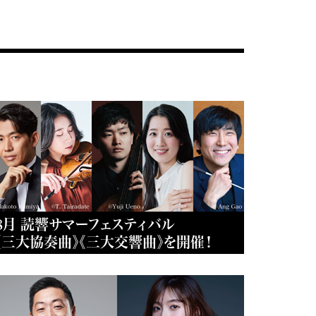
8月 読響サマーフェスティバル
《三大協奏曲》《三大交響曲》を開催！